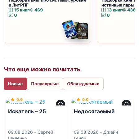
Подборка книг про системы, уровни
Подборка книг пр
и ЛитРПГ
истинные пары и
15 книг
469
13 книг
436
0
0
Что еще можно почитать
Новые
Популярные
Обсуждаемые
0.0
0.0
Искатель – 25
Недосягаемый
09.08.2026 -
Сергей
09.08.2026 -
Джейн
Шиленко
Генри