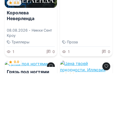
0.0
Королева
Неверленда
08.08.2026 -
Никки Сент
Кроу
Триллеры
Проза
1
0
1
0
0.0
Грязь под ногтями
0.0
Цена твоей
покорности.
08.08.2026 -
Элли
Чэндлер
Иллюзия мести
08.08.2026 -
Сия Белая
Молодежная
литература
Проза