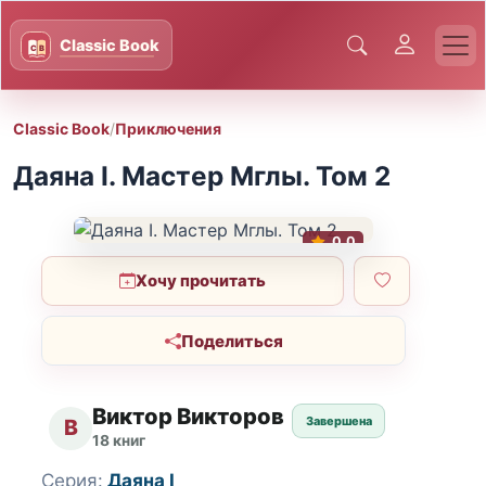
Classic Book
/
Приключения
Даяна I. Мастер Мглы. Том 2
0.0
Хочу прочитать
Поделиться
Виктор Викторов
Завершена
В
18 книг
Серия:
Даяна I