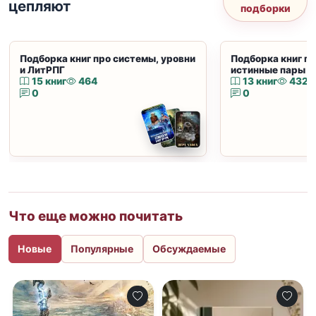
цепляют
подборки
Подборка книг про системы, уровни
Подборка книг пр
и ЛитРПГ
истинные пары и
15 книг
464
13 книг
432
0
0
Что еще можно почитать
Новые
Популярные
Обсуждаемые