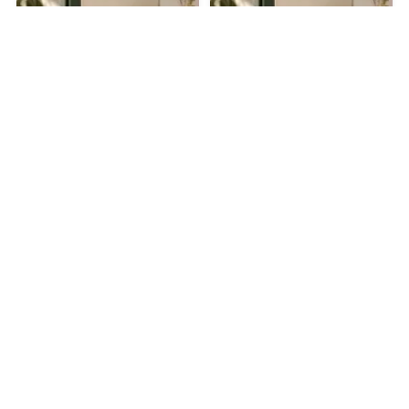
0.0
0.0
Песни летучих
Мимик легендарного
мышей
ранга
08.08.2026 -
Эрнест
08.08.2026 -
Клайн
,
Ирина М.
Тайниковский
Калинина
Приключения
Приключения
1
0
1
0