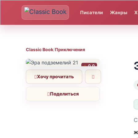
Писатели
Жанры
Х
Classic Book
/
Приключения
0.0
Хочу прочитать
Поделиться
С
Ж