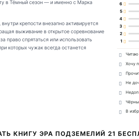
иту в Тёмный сезон — и именно с Марка
6
5
4
 внутри крепости внезапно активируется
3
вращая выживание в открытое соревнование
2
за право спрятаться или использовать
1
при которых чужак всегда останется
Читаю
Хочу 
Прочи
Не до
Недоп
Чёрны
В изб
ТЬ КНИГУ ЭРА ПОДЗЕМЕЛИЙ 21 БЕС