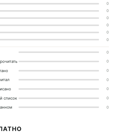
0
0
0
0
0
0
0
прочитать
0
тано
0
читал
0
исано
0
й список
0
ранном
0
ПЛАТНО