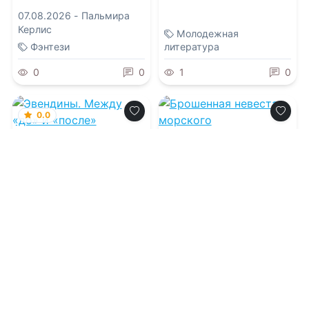
07.08.2026 -
Пальмира
Керлис
Молодежная
Фэнтези
литература
0
0
1
0
0.0
Эвендины. Между
0.0
«до» и «после»
Брошенная невеста
07.08.2026 -
Марина
морского
Клейн
дракона.Хозяйка
Штормового приюта
07.08.2026 -
Юлий
Люцифер
Фантастика
Приключения
1
0
2
0