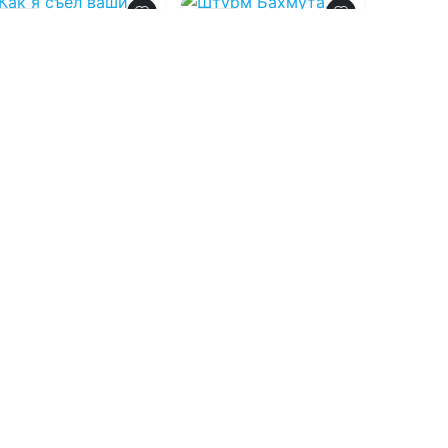
0.0
0.0
Как я съел ваши
Штурм Бахмута.
фаерболы 5
Разведвзвод. Том
I
06.08.2026 -
Кирилл
06.08.2026 -
Тесленок
Александр
«Писатель» Савицкий
Военная
,
Константин
Фантастика
литература
«Констебль» Луговой
1
0
2
0