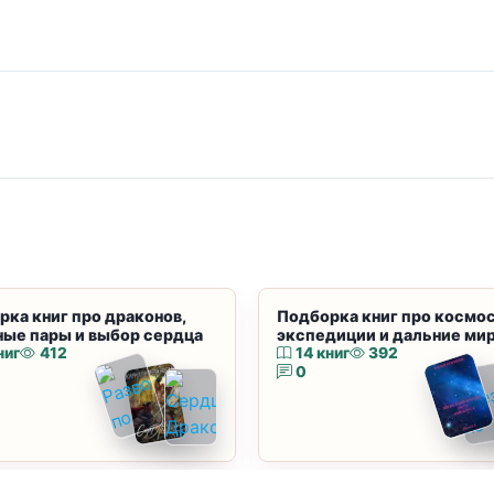
рка книг про драконов,
Подборка книг про космос
ные пары и выбор сердца
экспедиции и дальние ми
ниг
412
14 книг
392
0