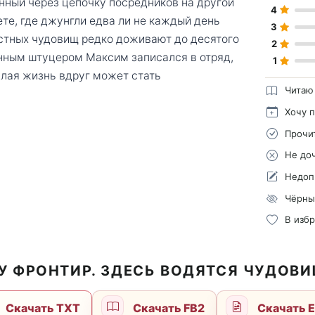
анный через цепочку посредников на другой
4
ете, где джунгли едва ли не каждый день
3
естных чудовищ редко доживают до десятого
2
менным штуцером Максим записался в отряд,
1
шлая жизнь вдруг может стать
Читаю
Хочу 
Прочи
Не до
Недоп
Чёрны
В изб
У ФРОНТИР. ЗДЕСЬ ВОДЯТСЯ ЧУДОВ
Скачать TXT
Скачать FB2
Скачать 