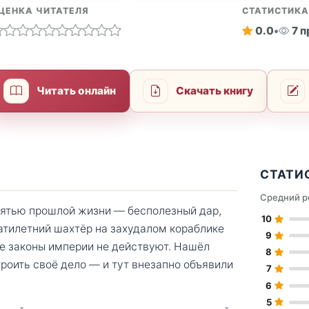
ЦЕНКА ЧИТАТЕЛЯ
СТАТИСТИК
0.0
•
7 
Читать онлайн
Скачать книгу
СТАТИ
Средний р
мятью прошлой жизни — бесполезный дар,
10
атилетний шахтёр на захудалом кораблике
9
де законы империи не действуют. Нашёл
8
троить своё дело — и тут внезапно объявили
7
6
5