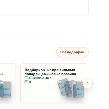
Все подборки
,
Подборка книг про сильных
Подбор
ры
попаданцев и новые правила
магию
13 книг
367
10 к
0
0