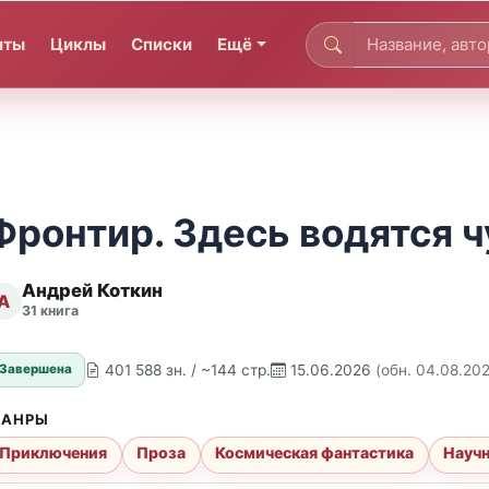
иты
Циклы
Списки
Ещё
Фронтир. Здесь водятся 
Андрей Коткин
А
31 книга
401 588 зн. / ~144 стр.
15.06.2026
(обн. 04.08.20
Завершена
АНРЫ
Приключения
Проза
Космическая фантастика
Научн