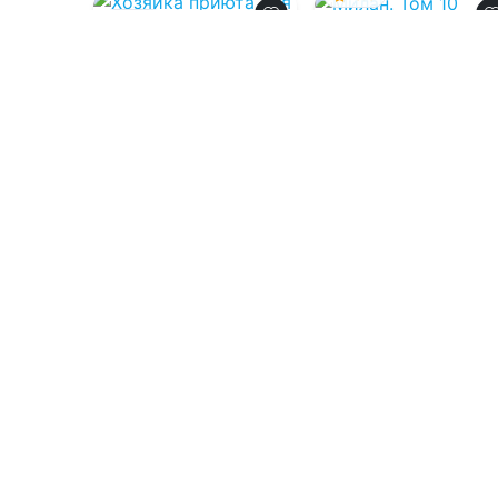
0.0
Милан. Том 10
Хозяйка приюта
для маленьких
драконов
06.08.2026 -
Arladaar
06.08.2026 -
Александр Витальиев
Молодежная
Проза
литература
2
0
2