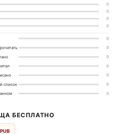
0
0
0
0
0
прочитать
0
тано
0
читал
0
исано
0
й список
0
ранном
0
ИЩА БЕСПЛАТНО
EPUB