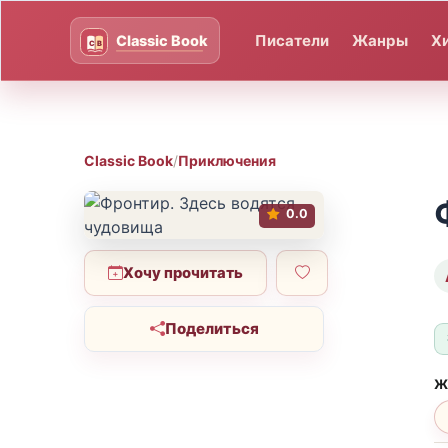
Писатели
Жанры
Х
Classic Book
/
Приключения
0.0
Хочу прочитать
Поделиться
Ж