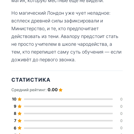
магия, которую местные ещё не видели.
Но магический Лондон уже чует неладное:
всплеск древней силы зафиксировали и
Министерство, и те, кто предпочитает
действовать из тени. Авалору предстоит стать
не просто учителем в школе чародейства, а
тем, кто перепишет саму суть обучения — если
доживёт до первого звонка.
СТАТИСТИКА
0.00
Средний рейтинг:
10
0
9
0
8
0
7
0
6
0