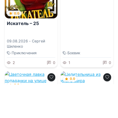
0.0
Искатель – 25
09.08.2026 -
Сергей
Шиленко
Приключения
Боевик
2
0
1
0
0.0
0.0
Целительница из
иного мира
Цветочная лавка
попаданки на улице
Теней
09.08.2026 -
Вивьен
Ламур
09.08.2026 -
Юлия