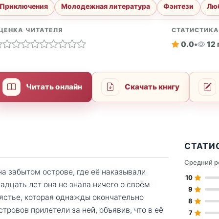
Приключения
Молодежная литература
Фэнтези
Лю
ЦЕНКА ЧИТАТЕЛЯ
СТАТИСТИК
0.0
•
12
Читать онлайн
Скачать книгу
СТАТИ
Средний р
на забытом острове, где её наказывали
10
адцать лет она не знала ничего о своём
9
ястье, которая однажды окончательно
8
ровов прилетели за ней, объявив, что в её
7