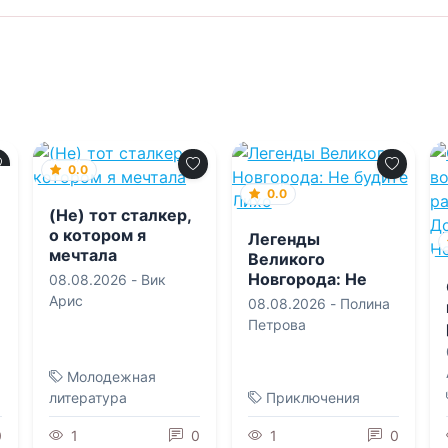
0.0
0.0
(Не) тот сталкер,
о котором я
Легенды
мечтала
Великого
Новгорода: Не
08.08.2026 -
Вик
будите Лихо
Арис
08.08.2026 -
Полина
Петрова
Молодежная
литература
Приключения
0
1
0
1
0