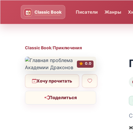
Писатели
Жанры
Х
Classic Book
/
Приключения
0.0
Хочу прочитать
Поделиться
С
Ж