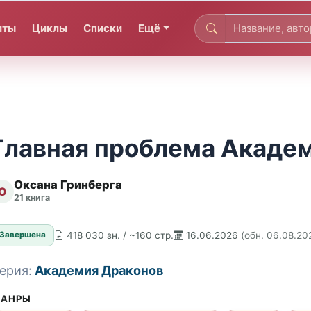
иты
Циклы
Списки
Ещё
Главная проблема Акаде
Оксана Гринберга
О
21 книга
418 030 зн. / ~160 стр.
16.06.2026
(обн. 06.08.20
Завершена
ерия:
Академия Драконов
АНРЫ