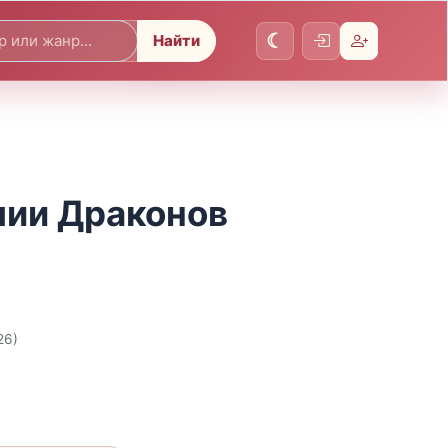
Найти
мии Драконов
26)