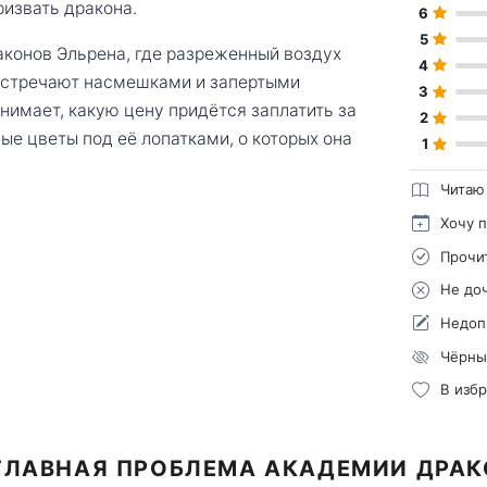
ризвать дракона.
6
5
конов Эльрена, где разреженный воздух
4
встречают насмешками и запертыми
3
онимает, какую цену придётся заплатить за
2
ые цветы под её лопатками, о которых она
1
Читаю
Хочу 
Прочи
Не до
Недоп
Чёрны
В изб
ГЛАВНАЯ ПРОБЛЕМА АКАДЕМИИ ДРА