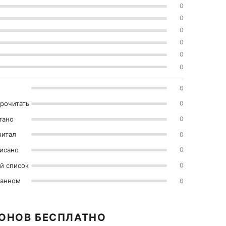
0
0
0
0
0
0
0
прочитать
0
тано
0
читал
0
исано
0
й список
0
ранном
0
КОНОВ БЕСПЛАТНО