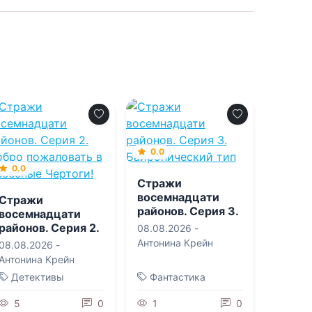
0.0
0.0
Стражи
восемнадцати
Стражи
районов. Серия 3.
восемнадцати
Байронический
районов. Серия 2.
08.08.2026 -
тип
Добро
Антонина Крейн
08.08.2026 -
пожаловать в
Антонина Крейн
Небесные
Детективы
Фантастика
Чертоги!
5
0
1
0