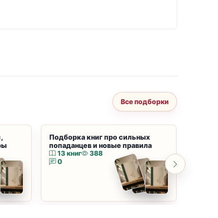
Все подборки
,
Подборка книг про сильных
Подбор
ры
попаданцев и новые правила
магию
13 книг
388
10 к
0
0