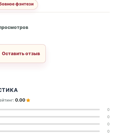
бовное фэнтези
А
 просмотров
Оставить отзыв
СТИКА
0.00
ейтинг:
0
0
0
0