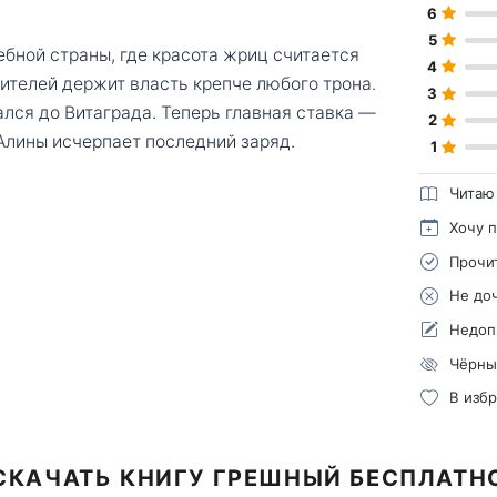
6
5
бной страны, где красота жриц считается
4
ителей держит власть крепче любого трона.
3
лся до Витаграда. Теперь главная ставка —
2
 Алины исчерпает последний заряд.
1
Читаю
Хочу 
Прочи
Не до
Недоп
Чёрны
В изб
СКАЧАТЬ КНИГУ ГРЕШНЫЙ БЕСПЛАТН