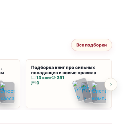
Все подборки
,
Подборка книг про сильных
Подбор
ры
попаданцев и новые правила
магию
13 книг
391
10 к
0
0