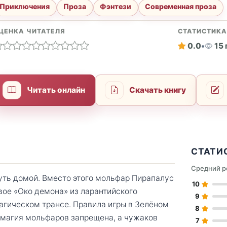
Приключения
Проза
Фэнтези
Современная проза
ЦЕНКА ЧИТАТЕЛЯ
СТАТИСТИК
0.0
•
15
Читать онлайн
Скачать книгу
СТАТИ
Средний р
уть домой. Вместо этого мольфар Пирапалус
10
вое «Око демона» из ларантийского
9
агическом трансе. Правила игры в Зелёном
8
 магия мольфаров запрещена, а чужаков
7