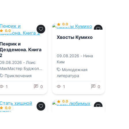
0.0
0.0
Хвосты Кумихо
Пенрик и
Дездемона. Книга
2
09.08.2026 -
Нина
Ким
09.08.2026 -
Лоис
МакМастер Буджолд
Молодежная
,
Ксения Сергеевна
Приключения
литература
Егорова
1
0
1
0
0.0
0.0
Убей любимых
Стать хищной
птицей