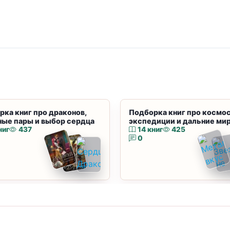
рка книг про драконов,
Подборка книг про космос
ные пары и выбор сердца
экспедиции и дальние ми
ниг
437
14 книг
425
0