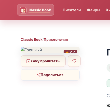
Писатели
Жанры
Х
Classic Book
/
Приключения
0.0
Хочу прочитать
Поделиться
С
Ж