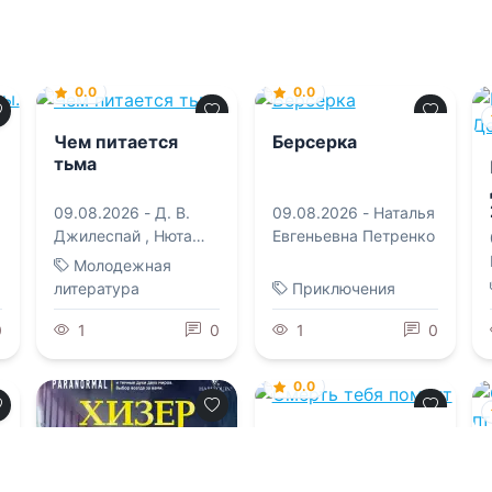
0.0
0.0
Чем питается
Берсерка
тьма
09.08.2026 -
Д. В.
09.08.2026 -
Наталья
Джилеспай
,
Нюта
Евгеньевна Петренко
Колесникова
Молодежная
литература
Приключения
0
1
0
1
0
0.0
Смерть тебя
помнит