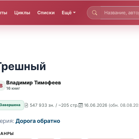
иты
Циклы
Списки
Ещё
Грешный
Владимир Тимофеев
В
16 книг
547 933 зн. / ~205 стр.
16.06.2026
(обн. 08.08.20
Завершена
ерия:
Дорога обратно
АНРЫ