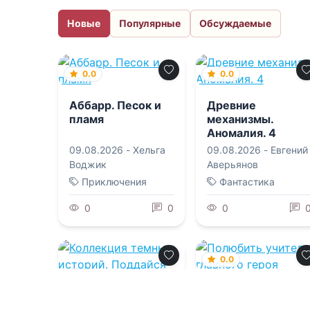
Новые
Популярные
Обсуждаемые
0.0
0.0
Аббарр. Песок и
Древние
пламя
механизмы.
Аномалия. 4
09.08.2026 -
Хельга
09.08.2026 -
Евгений
Воджик
Аверьянов
Приключения
Фантастика
0
0
0
0.0
0.0
Полюбить
учителя главного
Коллекция