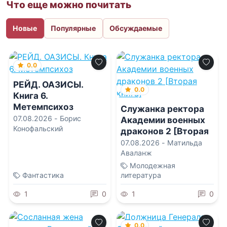
Что еще можно почитать
Новые
Популярные
Обсуждаемые
0.0
РЕЙД. ОАЗИСЫ.
0.0
Книга 6.
Метемпсихоз
Служанка ректора
07.08.2026 -
Борис
Академии военных
Конофальский
драконов 2 [Вторая
книга]
07.08.2026 -
Матильда
Аваланж
Молодежная
Фантастика
литература
1
0
1
0
0.0