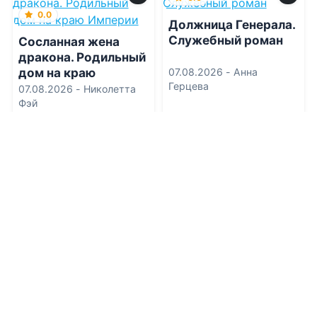
0.0
Должница Генерала.
Служебный роман
Сосланная жена
дракона. Родильный
дом на краю
07.08.2026 -
Анна
Герцева
Империи
07.08.2026 -
Николетта
Фэй
Приключения
Современная проза
1
0
1
0
0.0
0.0
Урок для майора
Секрет под
авиации
сердцем. Ты
опоздал
07.08.2026 -
Одри Блум
07.08.2026 -
Сия Белая
Военная литература
Проза