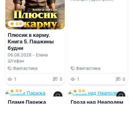
Дорничев
0.0
Плюсик в карму.
Книга 5. Пашкины
будни
06.08.2026 -
Елена
Штефан
Фантастика
Фантастика
1
0
1
0
0.0
0.0
Пламя Парижа
Гроза над Неаполем
06.08.2026 -
Алексей
06.08.2026 -
Алексей
Сергеевич Фирсов
Сергеевич Фирсов