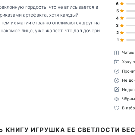
6
реклонную гордость, что не вписывается в
5
риказами артефакта, хотя каждый
4
тем их магии странно откликаются друг на
3
знакомое лицо, уже жалеет, что дал дочери
2
1
Читаю
Хочу 
Прочи
Не до
Недоп
Чёрны
В изб
Ь КНИГУ ИГРУШКА ЕЕ СВЕТЛОСТИ БЕ