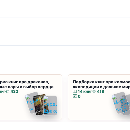
рка книг про драконов,
Подборка книг про космос
ные пары и выбор сердца
экспедиции и дальние ми
ниг
432
14 книг
418
0