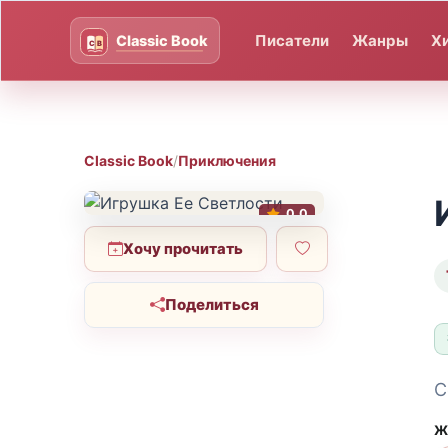
Писатели
Жанры
Х
Classic Book
/
Приключения
0.0
Хочу прочитать
Поделиться
С
Ж