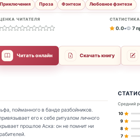
Приключения
Проза
Фэнтези
Любовное фэнтези
ЦЕНКА ЧИТАТЕЛЯ
СТАТИСТИК
0.0
•
7 
Читать онлайн
Скачать книгу
СТАТИ
Средний р
ьфа, пойманного в банде разбойников.
10
 привязывает его к себе ритуалом личного
9
крывает прошлое Аска: он не помнит ни
8
грабителей.
7