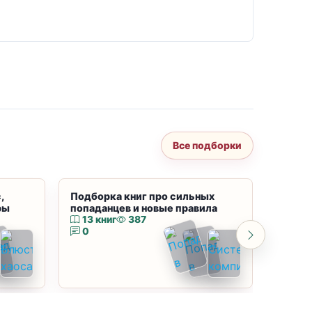
Все подборки
,
Подборка книг про сильных
Подбор
ры
попаданцев и новые правила
магию
13 книг
387
10 к
0
0