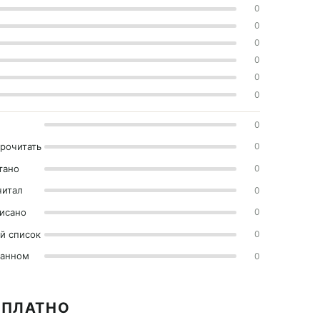
0
0
0
0
0
0
0
прочитать
0
тано
0
читал
0
исано
0
й список
0
ранном
0
СПЛАТНО