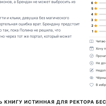
аконов, а Брендан не может выбросить из
6
5
4
гти и клыки, девушка без магического
3
ртельная ошибка врат. Брендану предстоит
2
так, пока Полина не решила, что
1
о через тот же портал, который может
Читаю
Хочу 
Прочи
Не до
Недоп
Чёрны
В изб
Ь КНИГУ ИСТИННАЯ ДЛЯ РЕКТОРА БЕ