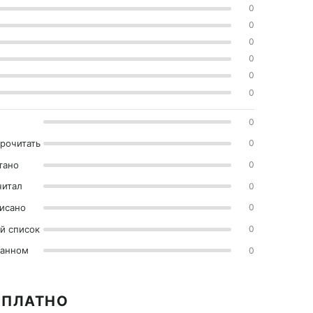
0
0
0
0
0
0
0
прочитать
0
тано
0
читал
0
исано
0
й список
0
ранном
0
СПЛАТНО