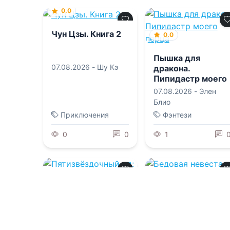
0.0
Чун Цзы. Книга 2
0.0
Пышка для
07.08.2026 -
Шу Кэ
дракона.
Пипидастр моего
перца
07.08.2026 -
Элен
Блио
Приключения
Фэнтези
0
0
1
0.0
0.0
Бедовая невеста,
или Ведьма
Пятизвёздочный
дракону (не) пара