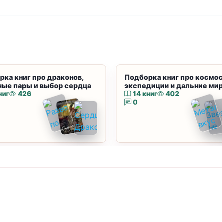
рка книг про драконов,
Подборка книг про космос
ные пары и выбор сердца
экспедиции и дальние ми
ниг
426
14 книг
402
0