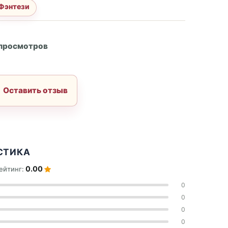
Фэнтези
А
 просмотров
Оставить отзыв
СТИКА
0.00
ейтинг:
0
0
0
0