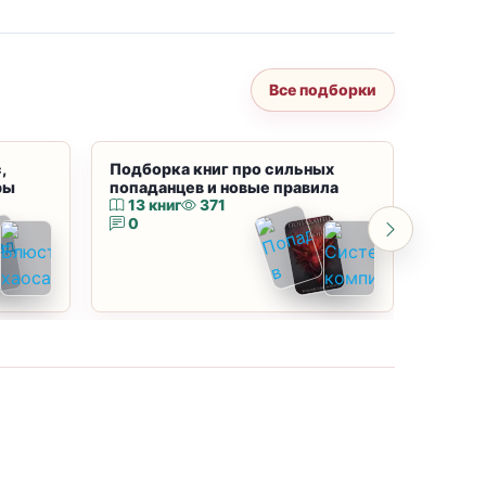
Все подборки
,
Подборка книг про сильных
Подбор
ры
попаданцев и новые правила
магию
13 книг
371
10 к
0
0