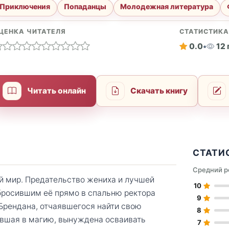
Приключения
Попаданцы
Молодежная литература
ЦЕНКА ЧИТАТЕЛЯ
СТАТИСТИК
0.0
•
12
Читать онлайн
Скачать книгу
СТАТИ
Средний р
ой мир. Предательство жениха и лучшей
10
бросившим её прямо в спальню ректора
9
рендана, отчаявшегося найти свою
8
ившая в магию, вынуждена осваивать
7