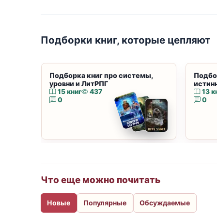
Подборки книг, которые цепляют
Подборка книг про системы,
Подбо
уровни и ЛитРПГ
истин
15 книг
437
13 к
0
0
Что еще можно почитать
Новые
Популярные
Обсуждаемые