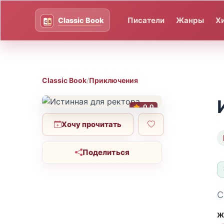
Писатели
Жанры
Х
Classic Book
/
Приключения
0.0
Хочу прочитать
Поделиться
С
Ж