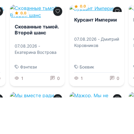
0.0
0.0
Курсант Империи
Скованные тьмой.
Второй шанс
07.08.2026 -
Дмитрий
Коровников
07.08.2026 -
Екатерина Вострова
Фэнтези
Боевик
0
1
0
1
0
0.0
0.0
Мы вместе ради
Мажор. Мы не
кукурузы
друзья
07.08.2026 -
Юлия
07.08.2026 -
Валерия