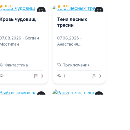
0.0
0.0
Кровь чудовищ
Тени лесных
трясин
07.08.2026 -
Богдан
07.08.2026 -
Мостипан
Анастасия
Курлянчикова
Фантастика
Приключения
1
0
1
0
0.0
0.0
Выйти замуж за
Рапунцель,
дракона... и
секатор и коса-
сбежать!
душительница
07.08.2026 -
Полина
07.08.2026 -
Марина