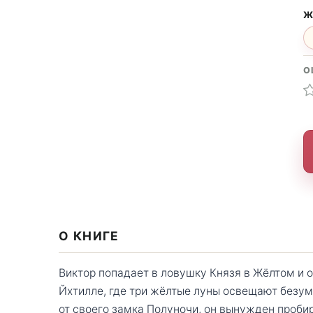
Ж
О
О КНИГЕ
Виктор попадает в ловушку Князя в Жёлтом и
Йхтилле, где три жёлтые луны освещают безум
от своего замка Полуночи, он вынужден проби