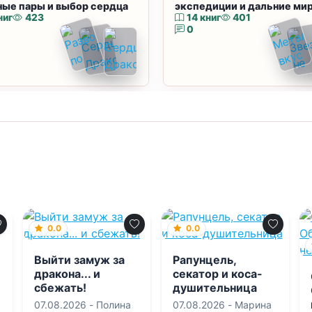
ные пары и выбор сердца
экспедиции и дальние ми
ниг
423
14 книг
401
0
0.0
0.0
Выйти замуж за
Рапунцель,
дракона... и
секатор и коса-
сбежать!
душительница
07.08.2026 -
Полина
07.08.2026 -
Марина