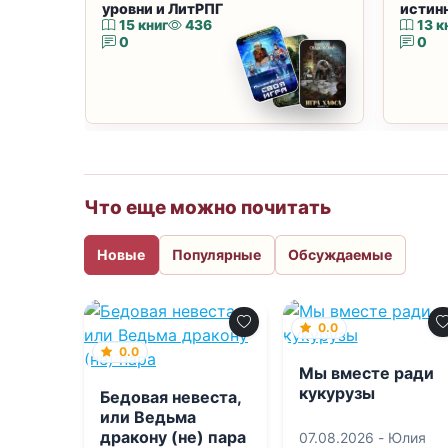
уровни и ЛитРПГ
истин
15 книг
436
13 к
0
0
Что еще можно почитать
Новые
Популярные
Обсуждаемые
0.0
0.0
Мы вместе ради
кукурузы
Бедовая невеста,
или Ведьма
дракону (не) пара
07.08.2026 -
Юлия