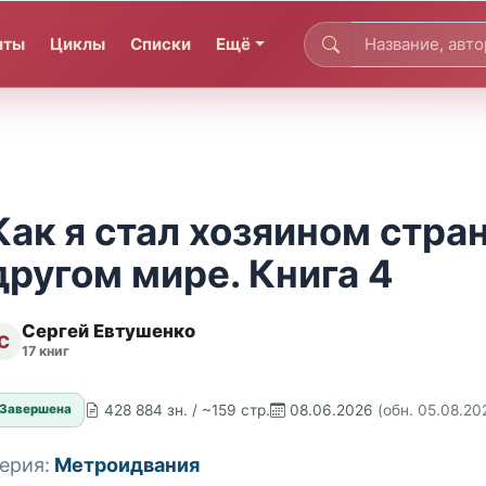
иты
Циклы
Списки
Ещё
Как я стал хозяином стра
другом мире. Книга 4
Сергей Евтушенко
С
17 книг
428 884 зн. / ~159 стр.
08.06.2026
(обн. 05.08.20
Завершена
ерия:
Метроидвания