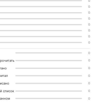
0
0
0
0
0
0
0
0
0
прочитать
0
тано
0
читал
0
исано
0
й список
0
ранном
0