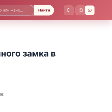
Найти
нного замка в
26)