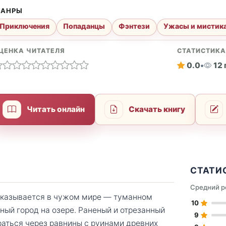
АНРЫ
Приключения
Попаданцы
Фэнтези
Ужасы и мистик
ЦЕНКА ЧИТАТЕЛЯ
СТАТИСТИК
0.0
•
12
Читать онлайн
Скачать книгу
СТАТИ
Средний р
 оказывается в чужом мире — туманном
10
ный город на озере. Раненый и отрезанный
9
раться через равнины с руинами древних