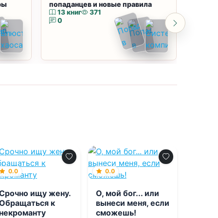
ры
попаданцев и новые правила
магию
13 книг
371
10 к
0
0
0.0
0.0
Срочно ищу жену.
О, мой бог... или
Обращаться к
вынеси меня, если
некроманту
сможешь!