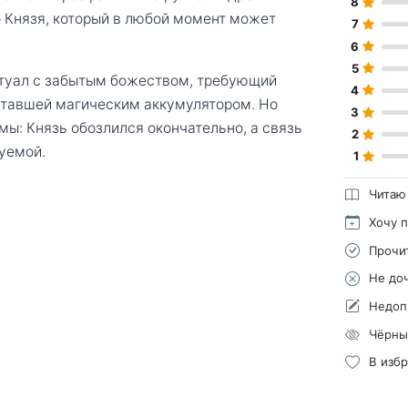
8
о Князя, который в любой момент может
7
6
5
итуал с забытым божеством, требующий
4
 ставшей магическим аккумулятором. Но
3
мы: Князь обозлился окончательно, а связь
2
уемой.
1
Читаю
Хочу 
Прочи
Не до
Недоп
Чёрны
В изб