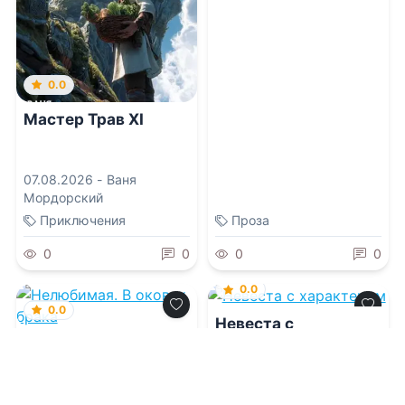
0.0
Мастер Трав XI
07.08.2026 -
Ваня
Мордорский
Приключения
Проза
0
0
0
0
0.0
0.0
Невеста с
характером
Нелюбимая. В
оковах брака
06.08.2026 -
Кати
Владмар
06.08.2026 -
Кати