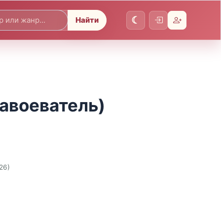
Найти
Завоеватель)
26)