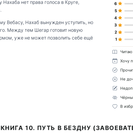
 Нахаба нет права голоса в Круге,
6
.
5
4
му Вебасу, Нахаб вынужден уступить, но
3
го. Между тем Шегар готовит новую
2
рмом, уже не может позволить себе ещё
1
Читаю
Хочу 
Прочи
Не до
Недоп
Чёрны
В изб
КНИГА 10. ПУТЬ В БЕЗДНУ (ЗАВОЕВА