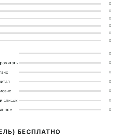
0
0
0
0
0
0
0
прочитать
0
тано
0
читал
0
исано
0
й список
0
ранном
0
ТЕЛЬ) БЕСПЛАТНО