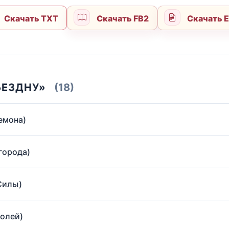
Скачать TXT
Скачать FB2
Скачать 
БЕЗДНУ»
(18)
демона)
 города)
 Силы)
ролей)