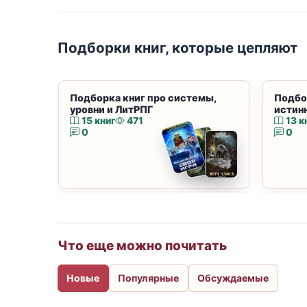
Подборки книг, которые цепляют
Подборка книг про системы,
Подбо
уровни и ЛитРПГ
истин
15 книг
471
13 к
0
0
Что еще можно почитать
Новые
Популярные
Обсуждаемые