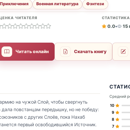
Приключения
Военная литература
Фэнтези
ЦЕНКА ЧИТАТЕЛЯ
СТАТИСТИК
0.0
•
15
Читать онлайн
Скачать книгу
СТАТИ
Средний р
армию на чужой Слой, чтобы свергнуть
10
а дала повстанцам передышку, но не победу:
9
 союзников с других Слоёв, пока Нахаб
8
станется первый освободившийся Источник.
7