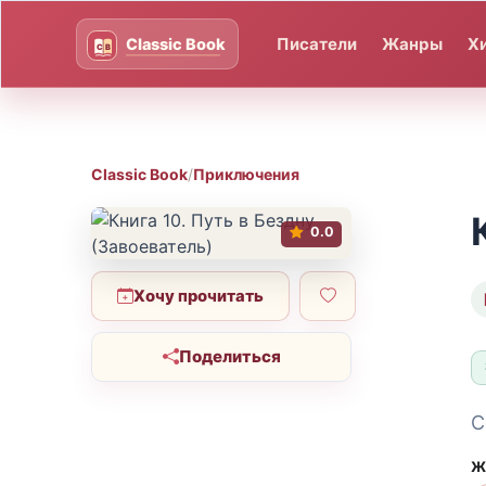
Писатели
Жанры
Х
Classic Book
/
Приключения
0.0
Хочу прочитать
Поделиться
С
Ж