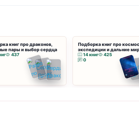
рка книг про драконов,
Подборка книг про космос
ные пары и выбор сердца
экспедиции и дальние ми
ниг
437
14 книг
425
0