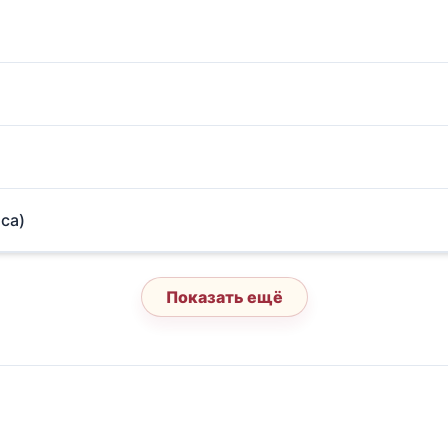
оса)
Показать ещё