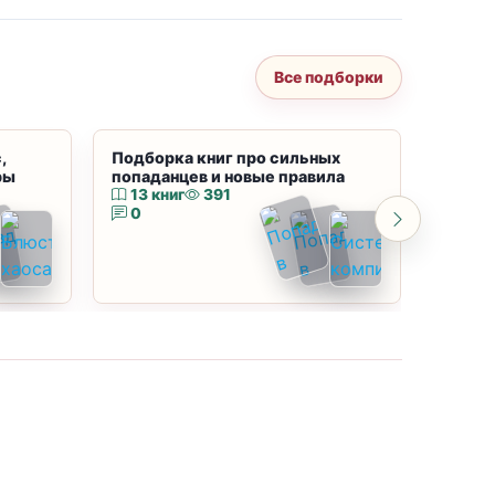
Все подборки
,
Подборка книг про сильных
Подбор
ры
попаданцев и новые правила
магию
13 книг
391
10 к
0
0