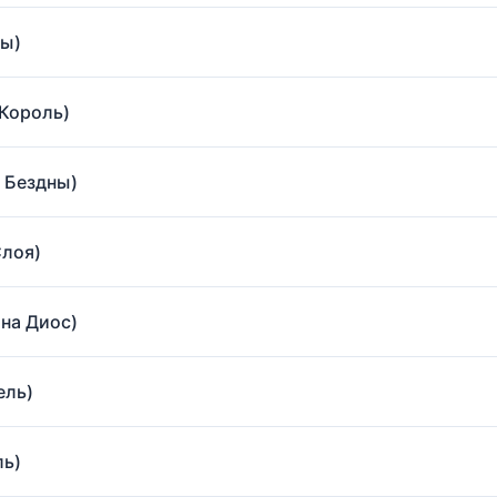
ны)
 Король)
ц Бездны)
Слоя)
 на Диос)
ель)
ль)