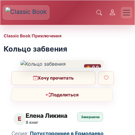
Classic Book
/
Приключения
Кольцо забвения
0.0
Хочу прочитать
Поделиться
Елена Ликина
Завершена
Е
8 книг
Серия:
Потустороннее в Ермолаево