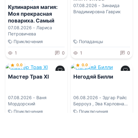
молода?!
07.08.2026 -
Зинаида
Кулинарная магия:
Владимировна Гаврик
Моя прекрасная
повариха. Самый
вкусный пирог в
07.08.2026 -
Лариса
мире. Черничная
Петровичева
ведьма, или Все о
Приключения
Попаданцы
десертах и любви
1
0
1
0
0.0
0.0
Мастер Трав XI
Негодяй Билли
07.08.2026 -
Ваня
06.08.2026 -
Эдгар Райс
Мордорский
Берроуз
,
Эва Карловна
Бродерсен
Приключения
Приключения
1
0
1
0
0.0
0.0