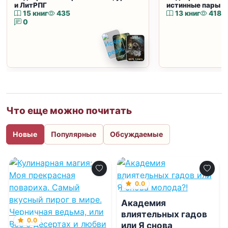
и ЛитРПГ
истинные пары и
15 книг
435
13 книг
418
0
Что еще можно почитать
Новые
Популярные
Обсуждаемые
0.0
Академия
влиятельных гадов
0.0
или Я снова