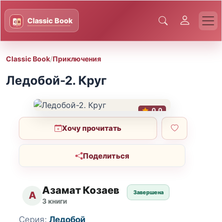
Classic Book
/
Приключения
Ледобой-2. Круг
0.0
Хочу прочитать
Поделиться
Азамат Козаев
Завершена
А
3 книги
Серия:
Ледобой