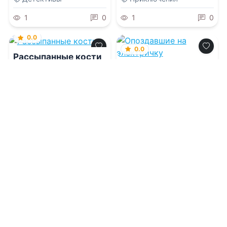
1
0
1
0
0.0
0.0
Рассыпанные кости
Опоздавшие на
электричку
08.08.2026 -
Николь
Скарано
08.08.2026 -
Алекс
Крэйтон
Приключения
Попаданцы
1
0
1
0
0.0
0.0
Не моя классная
Нечисть на
полставки
08.08.2026 -
Тата Кит
08.08.2026 -
Марина