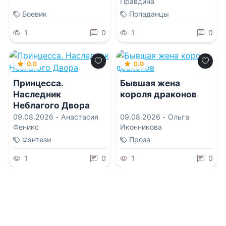
Правдина
Боевик
Попаданцы
1
0
1
0
0.0
0.0
Принцесса.
Бывшая жена
Наследник
короля драконов
Неблагого Двора
09.08.2026 -
Анастасия
09.08.2026 -
Ольга
Феникс
Иконникова
Фэнтези
Проза
1
0
1
0
0.0
0.0
Регрессор: Я
Первое проклятие
раскрою ваши
принца фейри