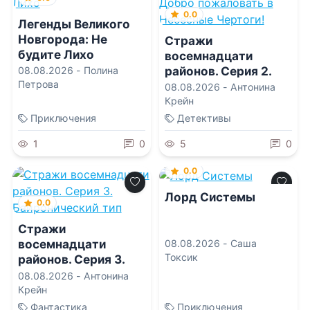
0.0
Легенды Великого
Новгорода: Не
Стражи
будите Лихо
восемнадцати
районов. Серия 2.
08.08.2026 -
Полина
Петрова
Добро пожаловать в
08.08.2026 -
Антонина
Небесные Чертоги!
Крейн
Приключения
Детективы
1
0
5
0
0.0
Лорд Системы
0.0
Стражи
восемнадцати
08.08.2026 -
Саша
Токсик
районов. Серия 3.
Байронический тип
08.08.2026 -
Антонина
Крейн
Фантастика
Приключения