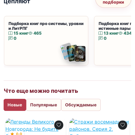
цепляют
подборки
Подборка книг про системы, уровни
Подборка книг пр
и ЛитРПГ
истинные пары и
15 книг
465
13 книг
434
0
0
Что еще можно почитать
Новые
Популярные
Обсуждаемые
0.0