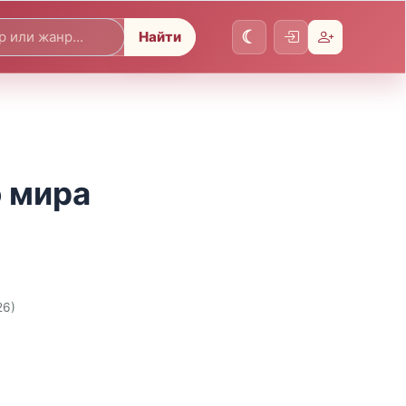
Найти
о мира
26)