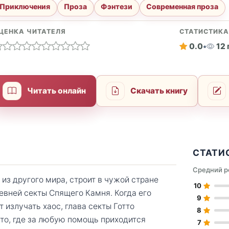
Приключения
Проза
Фэнтези
Современная проза
ЦЕНКА ЧИТАТЕЛЯ
СТАТИСТИК
0.0
•
12
Читать онлайн
Скачать книгу
СТАТИ
Средний р
 из другого мира, строит в чужой стране
10
евней секты Спящего Камня. Когда его
9
 излучать хаос, глава секты Готто
8
то, где за любую помощь приходится
7