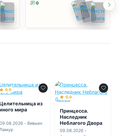
0
0
0.0
0.0
Целительница из
иного мира
Принцесса.
Наследник
Неблагого Двора
09.08.2026 -
Вивьен
Ламур
09.08.2026 -