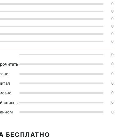
0
0
0
0
0
0
0
прочитать
0
тано
0
читал
0
исано
0
й список
0
ранном
0
РА БЕСПЛАТНО