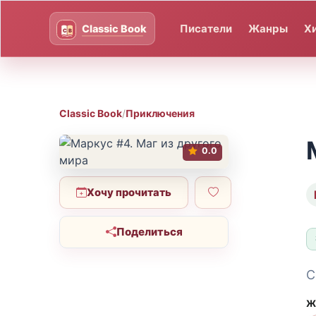
Писатели
Жанры
Х
Classic Book
/
Приключения
0.0
Хочу прочитать
Поделиться
С
Ж