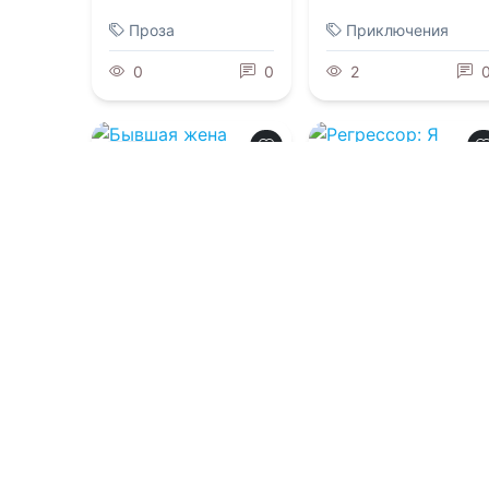
Проза
Приключения
0
0
2
0.0
0.0
Бывшая жена
короля драконов
Регрессор: Я
раскрою ваши
тайны. Книга 3
09.08.2026 -
Ольга
Иконникова
09.08.2026 -
Александр Кронос
Проза
Фантастика
3
0
2