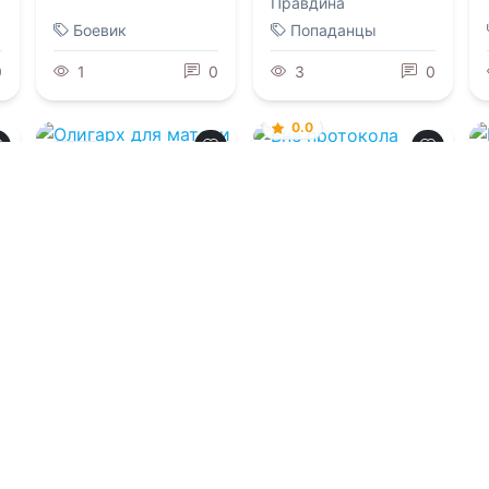
Правдина
Боевик
Попаданцы
0
1
0
3
0
0.0
0.0
Вне протокола
Олигарх для
матери -
одиночки
09.08.2026 -
Софья
Мирич
09.08.2026 -
Надежда
Мельникова
Проза
Проза
0
2
0
2
0
Загрузить еще