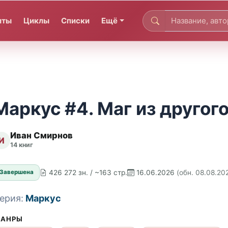
иты
Циклы
Списки
Ещё
Маркус #4. Маг из другог
Иван Смирнов
И
14 книг
426 272 зн. / ~163 стр.
16.06.2026
(обн. 08.08.20
Завершена
ерия:
Маркус
АНРЫ