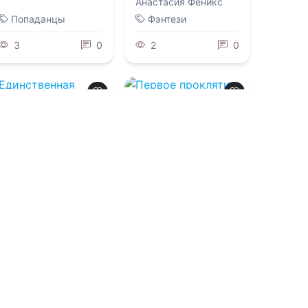
Анастасия Феникс
Попаданцы
Фэнтези
3
0
2
0
0.0
0.0
Единственная
Первое
наследница
проклятие принца
фейри
09.08.2026 -
Мария
09.08.2026 -
Ева
Комягина
Снегина
,
Лина
Леманн
Детективы
Попаданцы
2
0
1
0