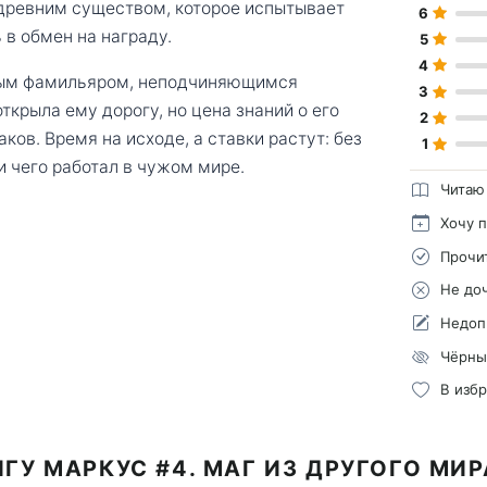
 древним существом, которое испытывает
6
 в обмен на награду.
5
4
чным фамильяром, неподчиняющимся
3
ткрыла ему дорогу, но цена знаний о его
2
ков. Время на исходе, а ставки растут: без
1
и чего работал в чужом мире.
Читаю
Хочу 
Прочи
Не до
Недоп
Чёрны
В изб
ГУ МАРКУС #4. МАГ ИЗ ДРУГОГО МИ