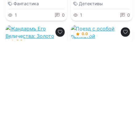
Фантастика
Детективы
1
0
1
0
0.0
0.0
Поезд с особой
приметой
Жандармъ Его
Величества: Золото
Империи
10.08.2026 -
Валерий
Георгиевич Шарапов
10.08.2026 -
Виктор
Глебов
Приключения
Приключения
1
0
1
0
0.0
Бюро "Последний
Шанс"