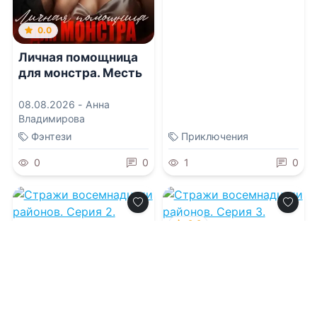
0.0
Личная помощница
для монстра. Месть
08.08.2026 -
Анна
Владимирова
Фэнтези
Приключения
0
0
1
0
0.0
0.0
Стражи
восемнадцати
Стражи
районов. Серия 3.
восемнадцати
Байронический тип
районов. Серия 2.
08.08.2026 -
Антонина
Крейн
Добро пожаловать в
08.08.2026 -
Антонина