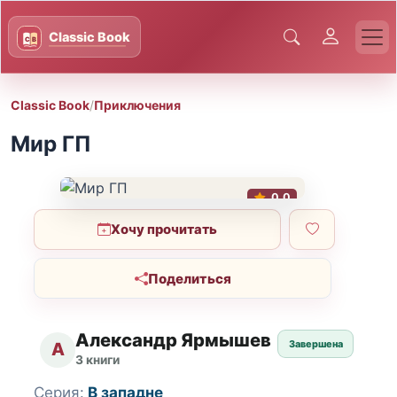
Classic Book
/
Приключения
Мир ГП
0.0
Хочу прочитать
Поделиться
Александр Ярмышев
Завершена
А
3 книги
Серия:
В западне