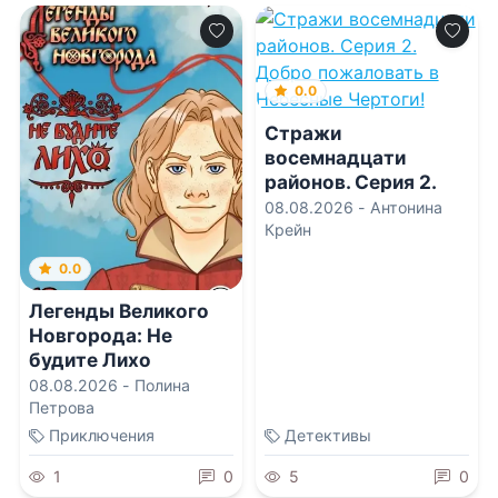
0.0
Стражи
восемнадцати
районов. Серия 2.
Добро пожаловать в
08.08.2026 -
Антонина
Небесные Чертоги!
Крейн
0.0
Легенды Великого
Новгорода: Не
будите Лихо
08.08.2026 -
Полина
Петрова
Приключения
Детективы
1
0
5
0