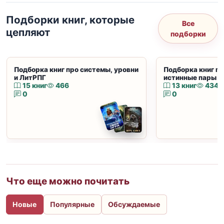
Подборки книг, которые
Все
цепляют
подборки
Подборка книг про системы, уровни
Подборка книг пр
и ЛитРПГ
истинные пары и
15 книг
466
13 книг
434
0
0
Что еще можно почитать
Новые
Популярные
Обсуждаемые