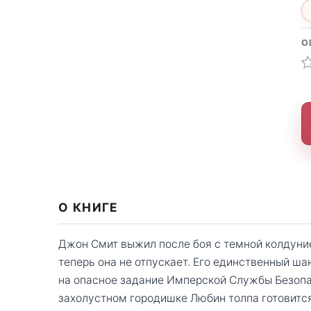
О
О КНИГЕ
Джон Смит выжил после боя с темной колдуние
теперь она не отпускает. Его единственный ша
на опасное задание Имперской Службы Безопас
захолустном городишке Любин толпа готовится