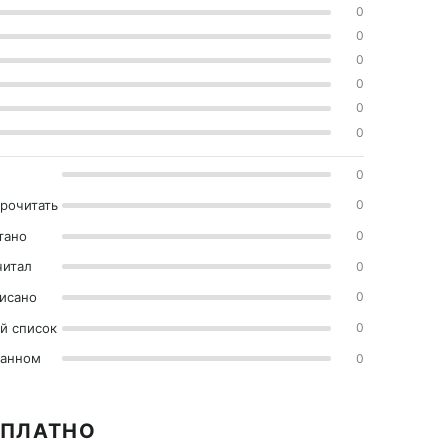
0
0
0
0
0
0
0
прочитать
0
тано
0
читал
0
исано
0
й список
0
ранном
0
СПЛАТНО