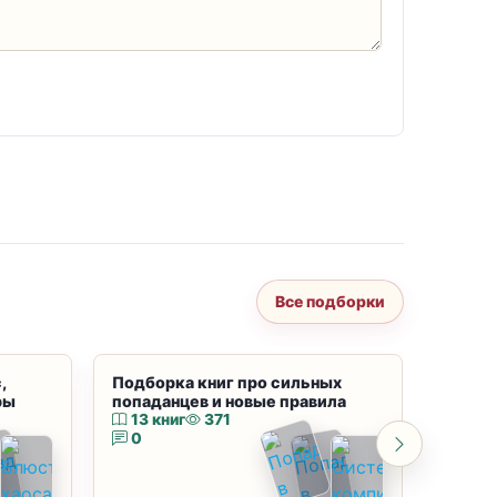
Все подборки
,
Подборка книг про сильных
Подбор
ры
попаданцев и новые правила
магию
13 книг
371
10 к
0
0