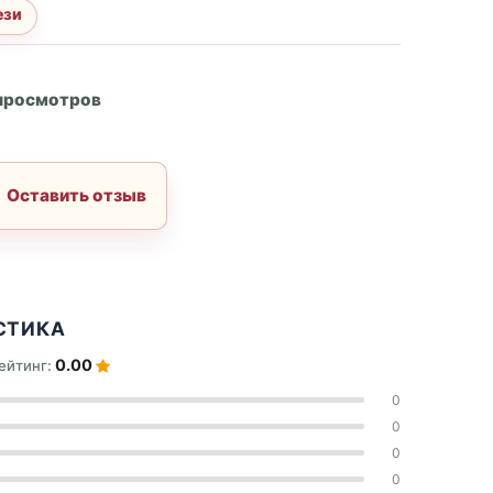
ези
А
 просмотров
Оставить отзыв
СТИКА
0.00
ейтинг:
0
0
0
0