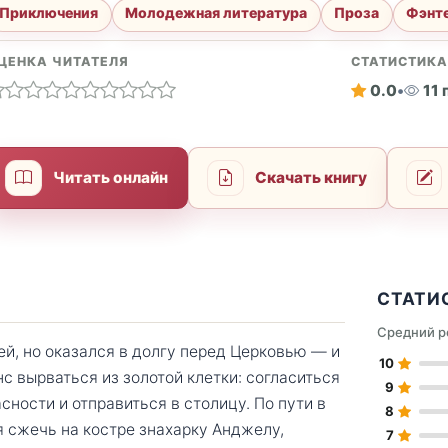
Приключения
Молодежная литература
Проза
Фэнт
ЦЕНКА ЧИТАТЕЛЯ
СТАТИСТИК
0.0
•
11
Читать онлайн
Скачать книгу
СТАТИ
Средний р
й, но оказался в долгу перед Церковью — и
10
нс вырваться из золотой клетки: согласиться
9
ности и отправиться в столицу. По пути в
8
 сжечь на костре знахарку Анджелу,
7