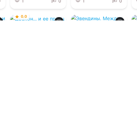
0
1
0
1
0
0.0
0.0
Дракон... и ее
принц
Эвендины. Между
«до» и «после»
07.08.2026 -
Нинель
Мягкова
07.08.2026 -
Марина
Клейн
Молодежная
литература
Фантастика
0
1
0
1
0
Загрузить еще