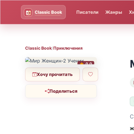
Писатели
Жанры
Х
Classic Book
/
Приключения
0.0
Хочу прочитать
Поделиться
С
Ж