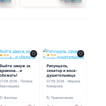
0.0
0.0
Выйти замуж за
Рапунцель,
дракона... и
секатор и коса-
сбежать!
душительница
07.08.2026 -
Полина
07.08.2026 -
Марина
Верховцева
Комарова
Фэнтези
Приключения