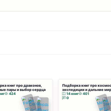
рка книг про драконов,
Подборка книг про космос
ные пары и выбор сердца
экспедиции и дальние ми
ниг
424
14 книг
401
0