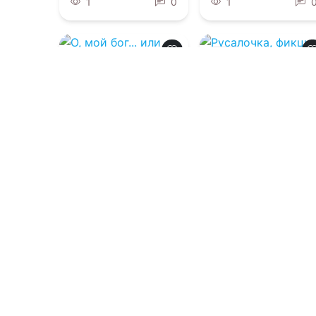
1
0
1
0.0
0.0
Русалочка,
фикция и раздача
О, мой бог... или
лещей
вынеси меня, если
сможешь!
07.08.2026 -
Пальмира Керлис
07.08.2026 -
Мира
Вишес
,
Надежда
Мамаева
Приключения
Фэнтези
2
0
1