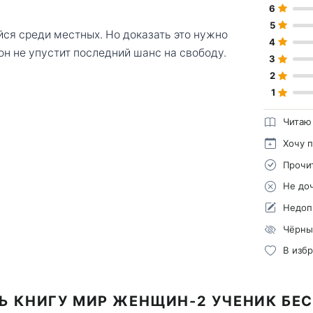
6
5
ся среди местных. Но доказать это нужно
4
 он не упустит последний шанс на свободу.
3
2
1
Читаю
Хочу 
Прочи
Не до
Недоп
Чёрны
В изб
Ь КНИГУ МИР ЖЕНЩИН-2 УЧЕНИК БЕ