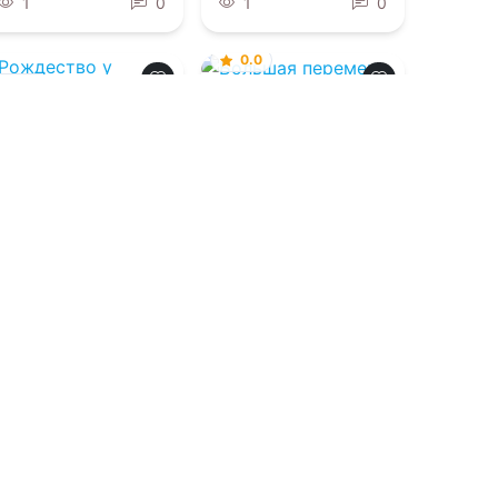
1
0
1
0
0.0
0.0
Большая
перемена
Рождество у
Уоллесов
07.08.2026 -
Злата
Милашевич
07.08.2026 -
Таня
Нордсвей
Проза
Проза
1
0
1
0