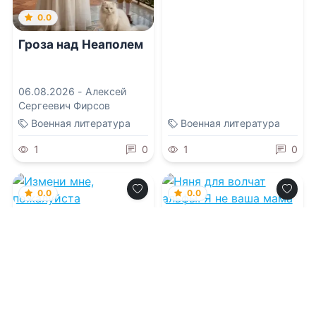
0.0
Гроза над Неаполем
06.08.2026 -
Алексей
Сергеевич Фирсов
Военная литература
Военная литература
1
0
1
0
0.0
0.0
Измени мне,
Няня для волчат
пожалуйста
альфы. Я не ваша
мама
06.08.2026 -
Наталья
06.08.2026 -
Александр
Ручей
Витальиев
Современная проза
Проза