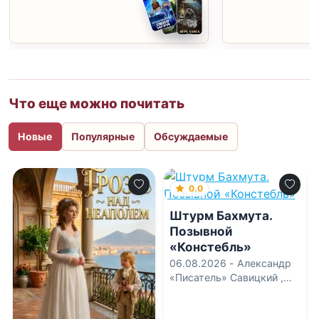
Что еще можно почитать
Новые
Популярные
Обсуждаемые
0.0
Штурм Бахмута.
Позывной
«Констебль»
06.08.2026 -
Александр
«Писатель» Савицкий
,
Константин «Констебль»
Луговой