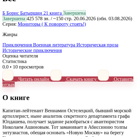
Б
Борис Батыршин
21 книга
Завершена
Завершена
425 578 зн. / ~150 стр.
20.06.2026
(обн. 03.08.2026)
Серия:
Мониторы ( К повороту стоять!)
Жанры
Приключения
Военная литература
Историческая проза
Исторические приключения
Оценка читателя
Статистика
0.0
•
10 просмотров
Читать онлайн
Скачать книгу
Оставить
отзыв
О книге
Капитан-лейтенант Вениамин Остелецкий, бывший морской
артиллерист, ныне аналитик секретного департамента графа
Юлдашева, получает задание разобраться с авантюристом
Николаем Ашиновым. Тот заманивает в Абиссинию толпы
энтузиастов, обещая основать «Новую Москву» на берегу