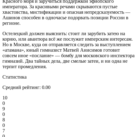
Красного моря и заручиться поддержкой эфиопского
императора. За красивыми речами скрываются пустые
хвастовства, мистификации и опасная непредсказуемость —
Ашинов способен в одночасье подорвать позиции России в
регионе.
Остелецкий должен выяснить: стоит ли зарубить затею на
корню, или авантюра всё же послужит имперским интересам.
Но в Москве, куда он отправляется следить за выступлением
«атамана», юный гимназист Матвей Анисимов готовит
совсем иное «послание» — бомбу для московского инспектора
гимназий. Два тайных дела, две смелые затеи, и ни одна не
терпит промедления.
Статистика
Средний рейтинг:
0.00
10
0
9
0
8
0
7
0