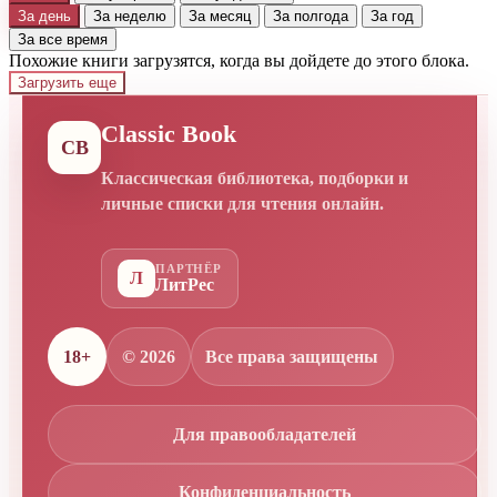
За день
За неделю
За месяц
За полгода
За год
За все время
Похожие книги загрузятся, когда вы дойдете до этого блока.
Загрузить еще
Classic Book
CB
Классическая библиотека, подборки и
личные списки для чтения онлайн.
ПАРТНЁР
Л
ЛитРес
18+
© 2026
Все права защищены
Для правообладателей
Конфиденциальность