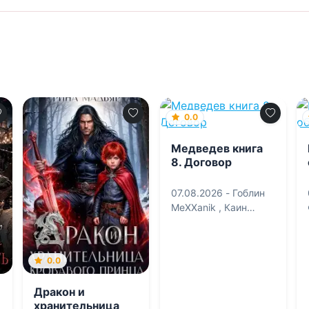
0.0
Медведев книга
8. Договор
07.08.2026 -
Гоблин
MeXXanik
,
Каин
Градов
0.0
Дракон и
хранительница