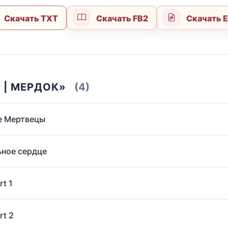
Скачать TXT
Скачать FB2
Скачать 
 | МЕРДОК»
(4)
ые Мертвецы
льное сердце
rt 1
rt 2