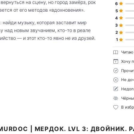
 вернуться на сцену, но город замёрз, рок
6
ается от его методов «вдохновения».
5
4
: найди музыку, которая заставит мир
3
у над новым звучанием, кто-то в реале
2
йство — и этот кто-то явно не из друзей.
1
Читаю
Хочу 
Прочи
Не до
Недоп
Чёрны
В изб
URDOC | МЕРДОК. LVL 3: ДВОЙНИК. 