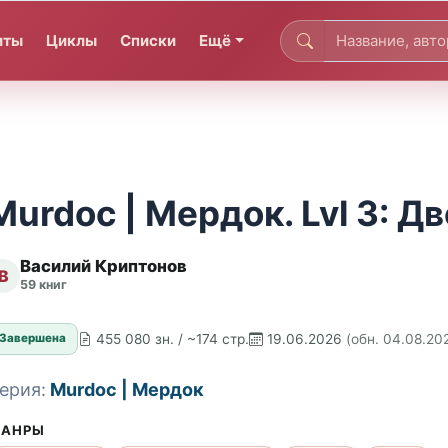
иты
Циклы
Списки
Ещё
Murdoc | Мердок. Lvl 3: Дв
Василий Криптонов
В
59 книг
455 080 зн. / ~174 стр.
19.06.2026
(обн. 04.08.20
Завершена
ерия:
Murdoc | Мердок
АНРЫ