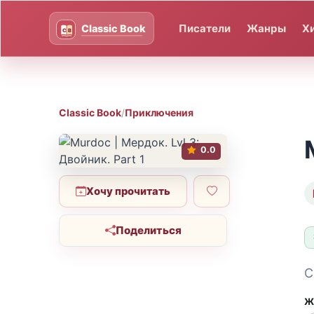
Писатели
Жанры
Х
Classic Book
/
Приключения
0.0
Хочу прочитать
Поделиться
С
Ж