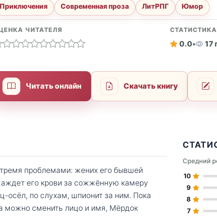
Приключения
Современная проза
ЛитРПГ
Юмор
ЦЕНКА ЧИТАТЕЛЯ
СТАТИСТИК
0.0
•
17
Читать онлайн
Скачать книгу
СТАТИ
Средний р
 тремя проблемами: жених его бывшей
10
жаждет его крови за сожжённую камеру
9
-осёл, по слухам, шпионит за ним. Пока
8
а можно сменить лицо и имя, Мёрдок
7