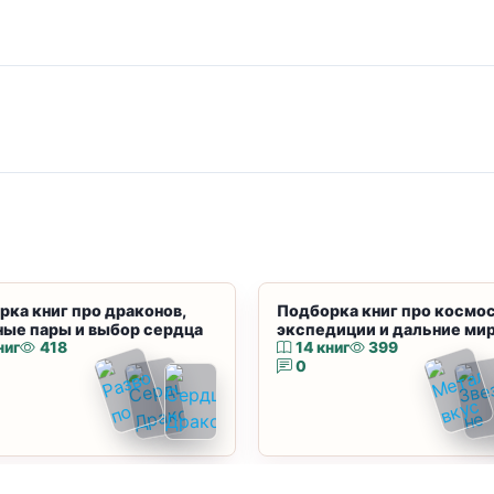
рка книг про драконов,
Подборка книг про космос
ные пары и выбор сердца
экспедиции и дальние ми
ниг
418
14 книг
399
0