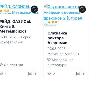
0.0
РЕЙД. ОАЗИСЫ.
0.0
Книга 6.
Метемпсихоз
Служанка
07.08.2026 -
Борис
ректора
Конофальский
Академии
военных драконов
07.08.2026 -
2 [Вторая книга]
Матильда Аваланж
Молодежная
Фантастика
литература
1
0
2
0
0.0
0.0
Реставратор 3
Пышный
(не)формат для