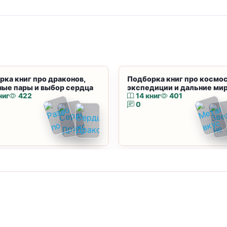
рка книг про драконов,
Подборка книг про космос
ные пары и выбор сердца
экспедиции и дальние ми
ниг
422
14 книг
401
0