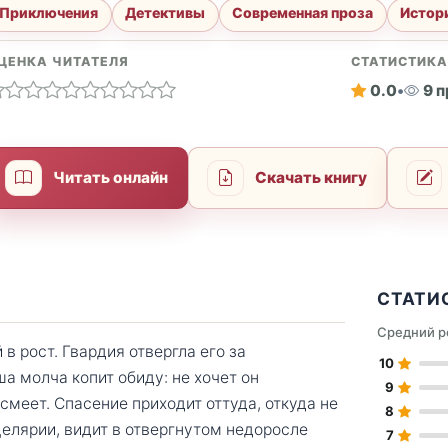
Приключения
Детективы
Современная проза
Истор
ЦЕНКА ЧИТАТЕЛЯ
СТАТИСТИК
0.0
•
9 
Читать онлайн
Скачать книгу
СТАТИ
Средний р
 рост. Гвардия отвергла его за
10
а молча копит обиду: не хочет он
9
смеет. Спасение приходит оттуда, откуда не
8
целярии, видит в отвергнутом недоросле
7