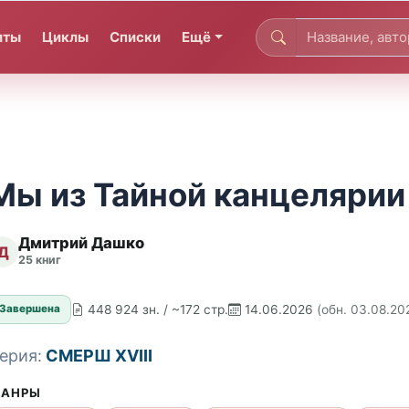
иты
Циклы
Списки
Ещё
Мы из Тайной канцелярии
Дмитрий Дашко
Д
25 книг
448 924 зн. / ~172 стр.
14.06.2026
(обн. 03.08.20
Завершена
ерия:
СМЕРШ XVIII
АНРЫ