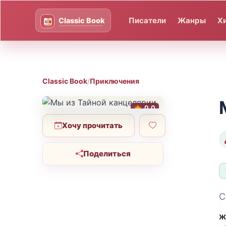
Писатели
Жанры
Х
Classic Book
/
Приключения
0.0
Хочу прочитать
Поделиться
С
Ж