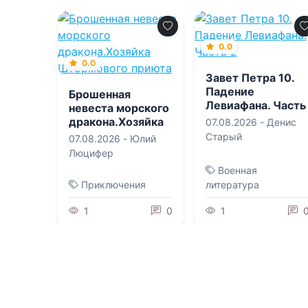
0.0
0.0
Завет Петра 10.
Падение
Брошенная
Левиафана. Часть
невеста морского
2
дракона.Хозяйка
07.08.2026 -
Денис
Штормового
Старый
07.08.2026 -
Юлий
приюта
Люцифер
Военная
Приключения
литература
1
0
1
0.0
0.0
Да, моя королева!
Дилогия