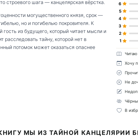
то строевого шага — канцелярская вёрстка.
6
5
гоценности могущественного князя, срок —
4
гибелью, но и погибелью покровителя. К
3
 гость из будущего, который читает мысли и
2
 расследовать тайну, которой нет в
1
венный потомок может оказаться опаснее
Читаю
Хочу 
Прочи
Не до
Недоп
Чёрны
В изб
КНИГУ МЫ ИЗ ТАЙНОЙ КАНЦЕЛЯРИИ 