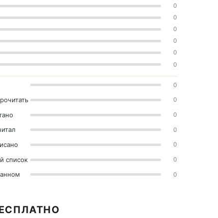
0
0
0
0
0
0
0
прочитать
0
тано
0
читал
0
исано
0
й список
0
ранном
0
БЕСПЛАТНО