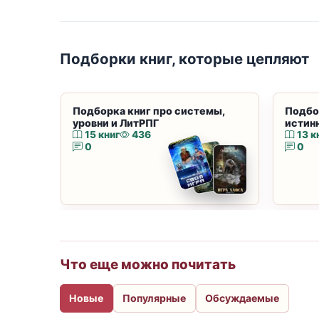
Подборки книг, которые цепляют
Подборка книг про системы,
Подбо
уровни и ЛитРПГ
истин
15 книг
436
13 к
0
0
Что еще можно почитать
Новые
Популярные
Обсуждаемые