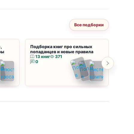
Все подборки
,
Подборка книг про сильных
Подбор
ры
попаданцев и новые правила
магию
13 книг
371
10 к
0
0