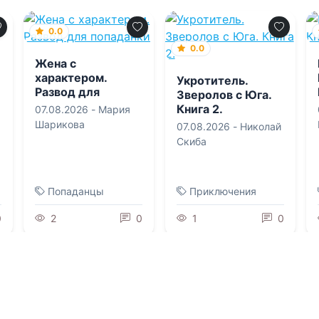
0.0
0.0
Жена с
характером.
Укротитель.
Развод для
Зверолов с Юга.
попаданки
Книга 2.
07.08.2026 -
Мария
Шарикова
07.08.2026 -
Николай
Скиба
Попаданцы
Приключения
0
2
0
1
0
0.0
0.0
Должница
Секрет под
Генерала.
сердцем. Ты