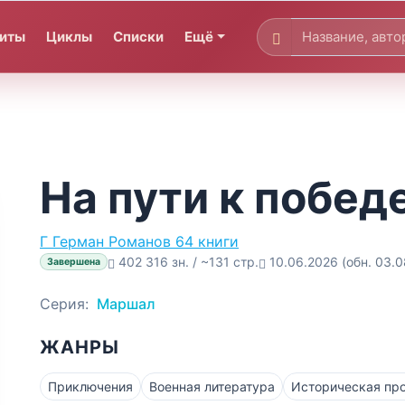
иты
Циклы
Списки
Ещё
На пути к побед
Г
Герман Романов
64 книги
402 316 зн. / ~131 стр.
10.06.2026
(обн. 03.
Завершена
Серия:
Маршал
ЖАНРЫ
Приключения
Военная литература
Историческая пр