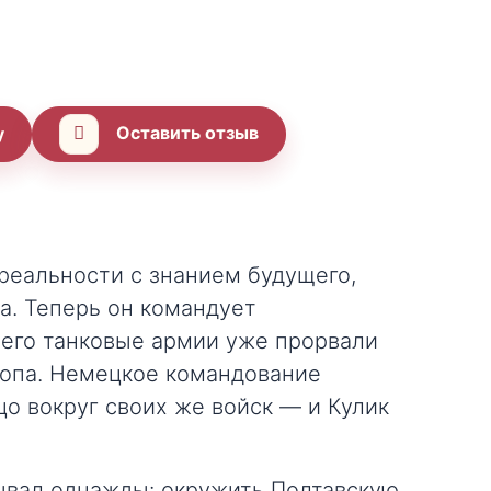
Оставить отзыв
у
 реальности с знанием будущего,
а. Теперь он командует
и его танковые армии уже прорвали
топа. Немецкое командование
цо вокруг своих же войск — и Кулик
рывал однажды: окружить Полтавскую