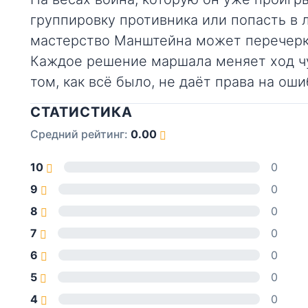
группировку противника или попасть в 
мастерство Манштейна может перечерк
Каждое решение маршала меняет ход чу
том, как всё было, не даёт права на оши
СТАТИСТИКА
Средний рейтинг:
0.00
10
0
9
0
8
0
7
0
6
0
5
0
4
0