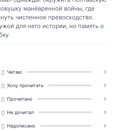
ловушку манёвренной войны, где
нуть численное превосходство.
жой для него истории, но память о
бку.
Читаю
0
Хочу прочитать
0
Прочитано
0
Не дочитал
0
Недописано
0