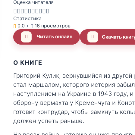
Оценка читателя
Статистика
0.0
•
16 просмотров
Читать онлайн
Скачать книг
О КНИГЕ
Григорий Кулик, вернувшийся из другой
стал маршалом, которого история забыл
наступлением на Украине в 1943 году, 
оборону вермахта у Кременчуга и Коно
готовит контрудар, чтобы замкнуть коль
должен успеть раньше.
На весах война, которую он уже проиг