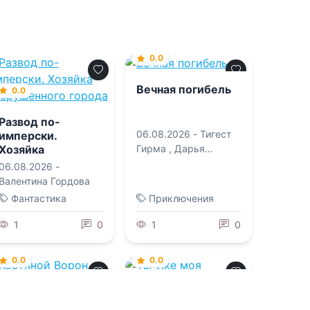
0.0
Вечная погибель
0.0
Развод по-
06.08.2026 -
Тигест
имперски.
Хозяйка
Гирма
,
Дарья
разрушенного
Сергеевна Сорокина
06.08.2026 -
города
Валентина Гордова
Фантастика
Приключения
1
0
1
0
0.0
0.0
Костяной Ворон
Ты уже моя