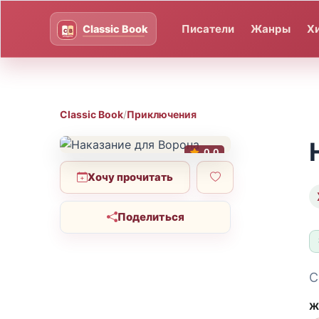
Писатели
Жанры
Х
Classic Book
/
Приключения
0.0
Хочу прочитать
Поделиться
С
Ж