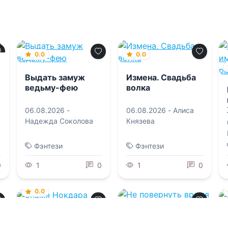
0.0
0.0
Выдать замуж
Измена. Свадьба
ведьму-фею
волка
06.08.2026 -
06.08.2026 -
Алиса
Надежда Соколова
Князева
Фэнтези
Фэнтези
0
1
0
1
0
0.0
0.0
Знамя Нокдара
Не повернуть