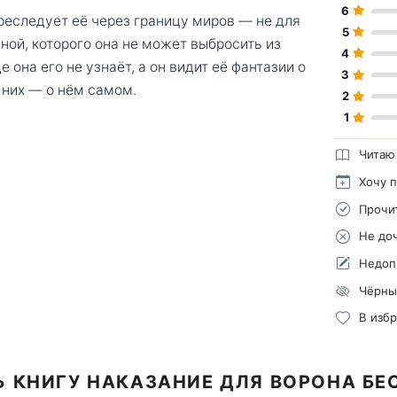
6
реследует её через границу миров — не для
5
ной, которого она не может выбросить из
4
 она его не узнаёт, а он видит её фантазии о
3
 них — о нём самом.
2
1
Читаю
Хочу 
Прочи
Не до
Недоп
Чёрны
В изб
Ь КНИГУ НАКАЗАНИЕ ДЛЯ ВОРОНА БЕ