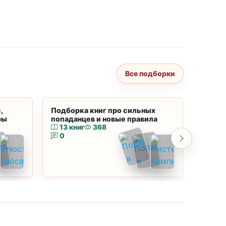
Все подборки
,
Подборка книг про сильных
Подбор
ры
попаданцев и новые правила
магию
13 книг
368
10 к
0
0