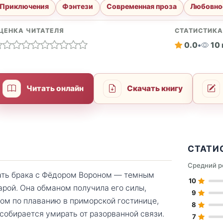
Приключения
Фэнтези
Современная проза
Любовно
ЦЕНКА ЧИТАТЕЛЯ
СТАТИСТИК
0.0
•
10
Читать онлайн
Скачать книгу
СТАТИ
Средний р
жать брака с Фёдором Вороном — темным
10
арой. Она обманом получила его силы,
9
ом по плаванию в приморской гостинице,
8
 собирается умирать от разорванной связи.
7