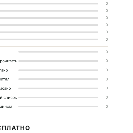
0
0
0
0
0
0
0
прочитать
0
тано
0
читал
0
исано
0
й список
0
ранном
0
СПЛАТНО