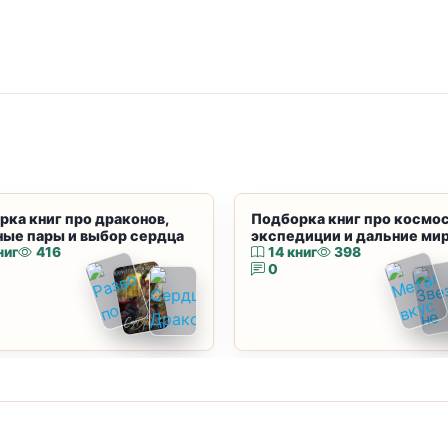
рка книг про драконов,
Подборка книг про космос
ные пары и выбор сердца
экспедиции и дальние ми
ниг
416
14 книг
398
0