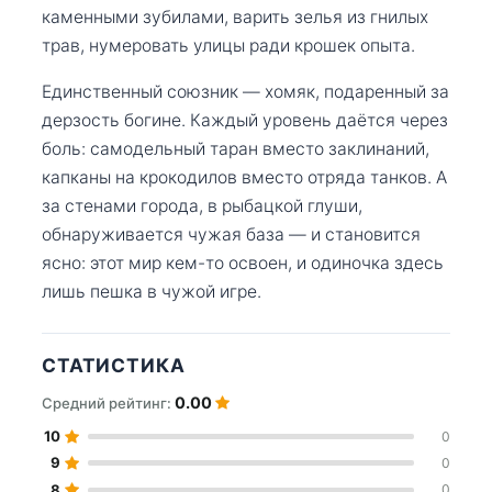
каменными зубилами, варить зелья из гнилых
трав, нумеровать улицы ради крошек опыта.
Единственный союзник — хомяк, подаренный за
дерзость богине. Каждый уровень даётся через
боль: самодельный таран вместо заклинаний,
капканы на крокодилов вместо отряда танков. А
за стенами города, в рыбацкой глуши,
обнаруживается чужая база — и становится
ясно: этот мир кем-то освоен, и одиночка здесь
лишь пешка в чужой игре.
СТАТИСТИКА
0.00
Средний рейтинг:
10
0
9
0
8
0