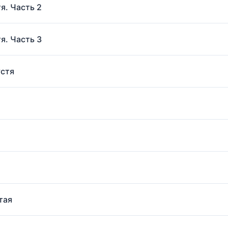
тя. Часть 2
тя. Часть 3
устя
тая