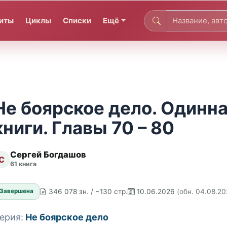
иты
Циклы
Списки
Ещё
Не боярское дело. Одинн
книги. Главы 70 – 80
Сергей Богдашов
С
61 книга
346 078 зн. / ~130 стр.
10.06.2026
(обн. 04.08.20
Завершена
ерия:
Не боярское дело