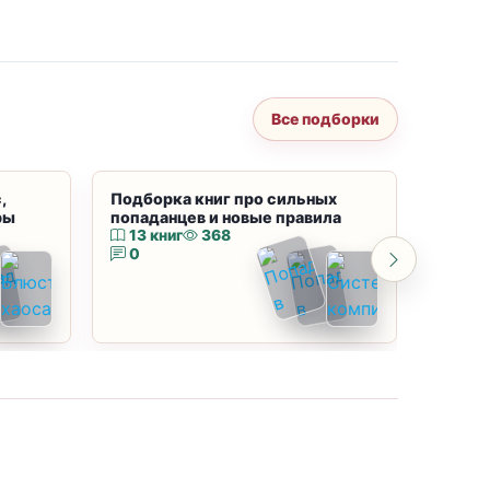
Все подборки
,
Подборка книг про сильных
Подбор
ры
попаданцев и новые правила
магию
13 книг
368
10 к
0
0