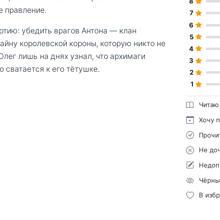
8
е правление.
7
6
ртию: убедить врагов Антона — клан
5
айну королевской короны, которую никто не
4
лег лишь на днях узнал, что архимаги
3
 сватается к его тётушке.
2
1
Читаю
Хочу 
Прочи
Не до
Недоп
Чёрны
В изб