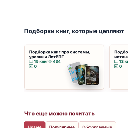
Подборки книг, которые цепляют
Подборка книг про системы,
Подбо
уровни и ЛитРПГ
истин
15 книг
434
13 к
0
0
Что еще можно почитать
Новые
Популярные
Обсуждаемые