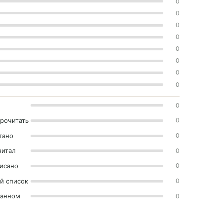
0
0
0
0
0
0
0
0
0
прочитать
0
тано
0
читал
0
исано
0
й список
0
ранном
0