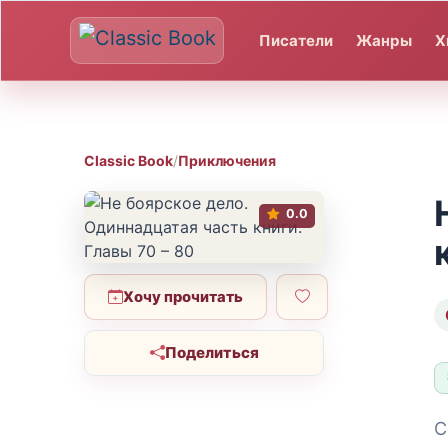
Писатели
Жанры
Х
Classic Book
/
Приключения
0.0
Хочу прочитать
Поделиться
С