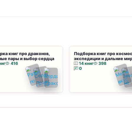
рка книг про драконов,
Подборка книг про космос
ные пары и выбор сердца
экспедиции и дальние ми
ниг
416
14 книг
398
0