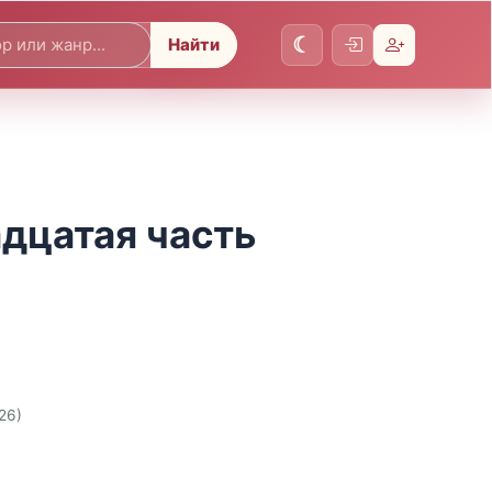
Найти
адцатая часть
26)