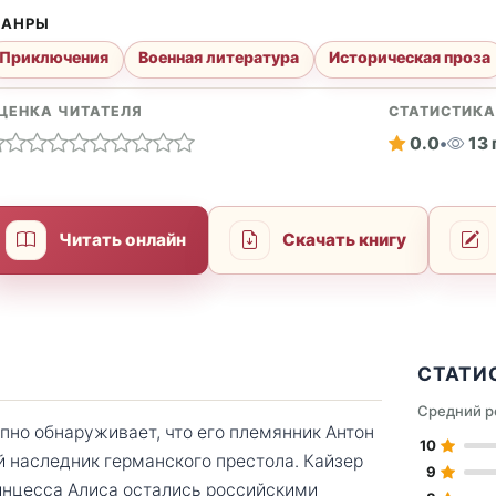
АНРЫ
Приключения
Военная литература
Историческая проза
ЦЕНКА ЧИТАТЕЛЯ
СТАТИСТИК
0.0
•
13
Читать онлайн
Скачать книгу
СТАТИ
Средний р
пно обнаруживает, что его племянник Антон
10
й наследник германского престола. Кайзер
9
ринцесса Алиса остались российскими