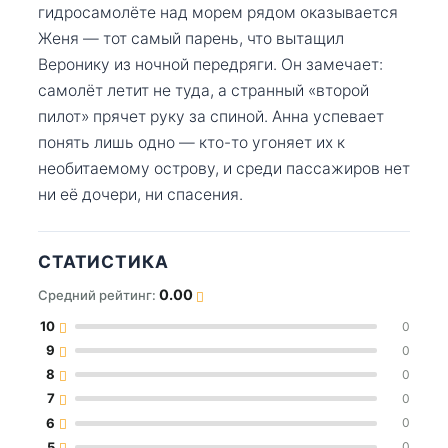
гидросамолёте над морем рядом оказывается
Женя — тот самый парень, что вытащил
Веронику из ночной передряги. Он замечает:
самолёт летит не туда, а странный «второй
пилот» прячет руку за спиной. Анна успевает
понять лишь одно — кто-то угоняет их к
необитаемому острову, и среди пассажиров нет
ни её дочери, ни спасения.
СТАТИСТИКА
0.00
Средний рейтинг:
10
0
9
0
8
0
7
0
6
0
5
0