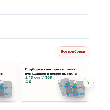
Все подборки
,
Подборка книг про сильных
Подбор
ры
попаданцев и новые правила
магию
13 книг
368
10 к
0
0