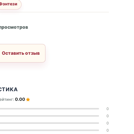
Фэнтези
А
 просмотров
Оставить отзыв
СТИКА
0.00
ейтинг:
0
0
0
0