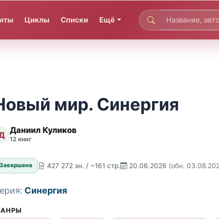
иты
Циклы
Списки
Ещё
Новый мир. Синергия
Даниил Куликов
Д
12 книг
427 272 зн. / ~161 стр.
20.06.2026
(обн. 03.08.20
Завершена
ерия:
Синергия
АНРЫ