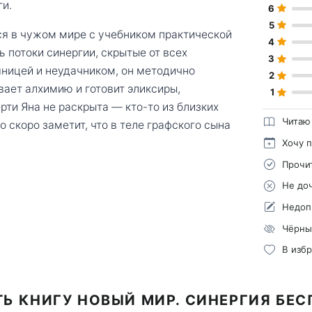
ги.
6
5
ся в чужом мире с учебником практической
4
 потоки синергии, скрытые от всех
3
яницей и неудачником, он методично
2
вает алхимию и готовит эликсиры,
1
рти Яна не раскрыта — кто-то из близких
Читаю
о скоро заметит, что в теле графского сына
Хочу 
Прочи
Не до
Недоп
Чёрны
В изб
Ь КНИГУ НОВЫЙ МИР. СИНЕРГИЯ БЕ