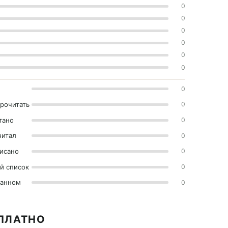
0
0
0
0
0
0
0
прочитать
0
тано
0
читал
0
исано
0
й список
0
ранном
0
СПЛАТНО