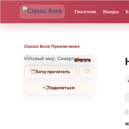
Писатели
Жанры
Х
Classic Book
/
Приключения
0.0
Хочу прочитать
Поделиться
С
Ж