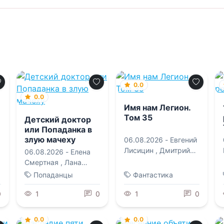
0.0
0.0
Имя нам Легион.
Том 35
Детский доктор
или Попаданка в
злую мачеху
06.08.2026 -
Евгений
Лисицин
,
Дмитрий
06.08.2026 -
Елена
Дорничев
Смертная
,
Лана
Кроу
Попаданцы
Фантастика
0
1
0
1
0
0.0
0.0