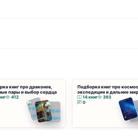
рка книг про драконов,
Подборка книг про космос
ные пары и выбор сердца
экспедиции и дальние ми
ниг
412
14 книг
393
0