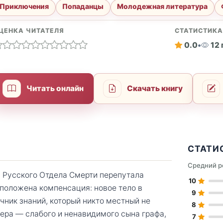
Приключения
Попаданцы
Молодежная литература
ЦЕНКА ЧИТАТЕЛЯ
СТАТИСТИК
0.0
•
12
Читать онлайн
Скачать книгу
СТАТИ
Средний р
з Русского Отдела Смерти перепутала
10
 положена компенсация: новое тело в
9
чник знаний, который никто местный не
8
тера — слабого и ненавидимого сына графа,
7