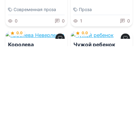
Современная проза
Проза
0
0
1
0
0.0
0.0
Королева
Чужой ребенок
Неверленда
08.08.2026 -
Никки Сент
08.08.2026 -
Элли
Кроу
Чэндлер
Триллеры
Проза
1
0
1
0
0.0
Грязь под ногтями
0.0
Цена твоей
покорности.
08.08.2026 -
Элли