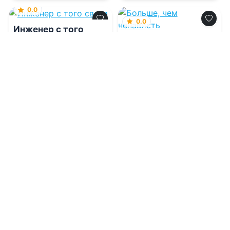
0.0
0.0
Инженер с того
света
Больше, чем
ненависть
08.08.2026 -
Елена
Кароль
08.08.2026 -
Натали
Грант
Молодежная
Приключения
литература
1
0
1
0
0.0
0.0
Дуэт с Тьмой
Bad boy не
интересует?
08.08.2026 -
Мария
Волконская
08.08.2026 -
Юля Фло