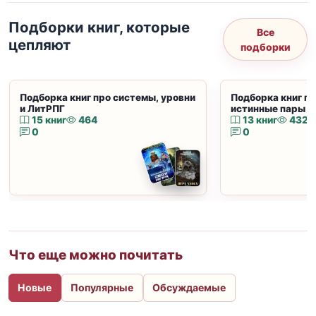
Подборки книг, которые
Все
цепляют
подборки
Подборка книг про системы, уровни
Подборка книг пр
и ЛитРПГ
истинные пары и
15 книг
464
13 книг
432
0
0
Что еще можно почитать
Новые
Популярные
Обсуждаемые