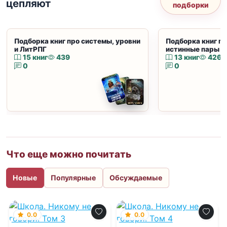
цепляют
подборки
Подборка книг про системы, уровни
Подборка книг пр
и ЛитРПГ
истинные пары и
15 книг
439
13 книг
426
0
0
Что еще можно почитать
Новые
Популярные
Обсуждаемые
0.0
0.0