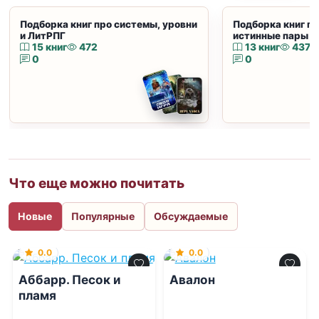
Подборка книг про системы, уровни
Подборка книг пр
и ЛитРПГ
истинные пары и
15 книг
472
13 книг
437
0
0
Что еще можно почитать
Новые
Популярные
Обсуждаемые
0.0
0.0
Аббарр. Песок и
Авалон
пламя