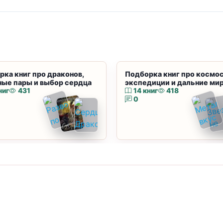
рка книг про драконов,
Подборка книг про космос
ные пары и выбор сердца
экспедиции и дальние ми
ниг
431
14 книг
418
0