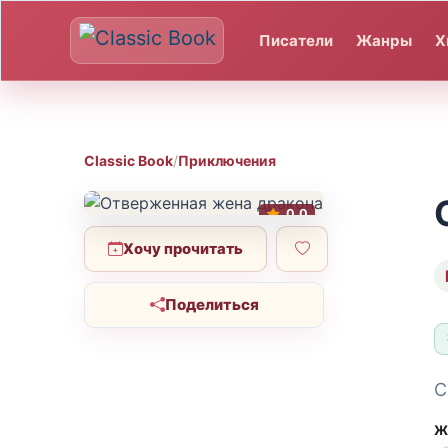
Писатели
Жанры
Х
Classic Book
/
Приключения
0.0
Хочу прочитать
Поделиться
С
Ж