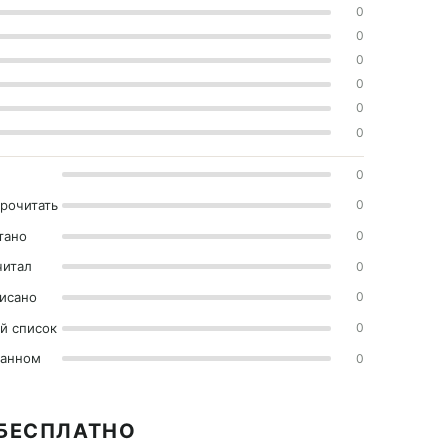
0
0
0
0
0
0
0
прочитать
0
тано
0
читал
0
исано
0
й список
0
ранном
0
 БЕСПЛАТНО