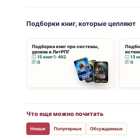
Подборки книг, которые цепляют
Подборка книг про системы,
Подбо
уровни и ЛитРПГ
истин
15 книг
462
13 к
0
0
Что еще можно почитать
Новые
Популярные
Обсуждаемые