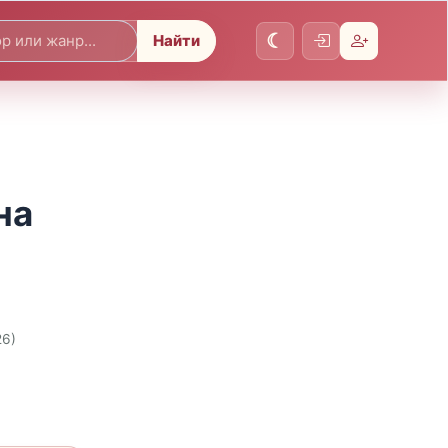
Найти
на
26)