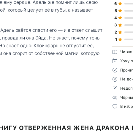
я ему сердце. Адель же помнит лишь свою
6
й, который целует её в губы, а называет
5
4
3
Адель рвётся спасти его — и в ответ слышит
2
 правда ли она Эйда. Не знает, почему тень
1
о знает одно: Клоинфарн не отпустит её,
Читаю
и она сгорит от собственной магии, которую
Хочу 
Прочи
Не до
Недоп
Чёрны
В изб
НИГУ ОТВЕРЖЕННАЯ ЖЕНА ДРАКОНА