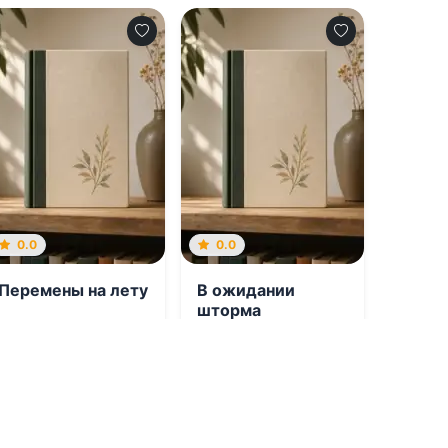
0.0
0.0
Пеpемены на летy
В ожидании
шторма
08.08.2026 -
Марен
08.08.2026 -
Эмбер
Мyp
Келли
Молодежная
литература
Проза