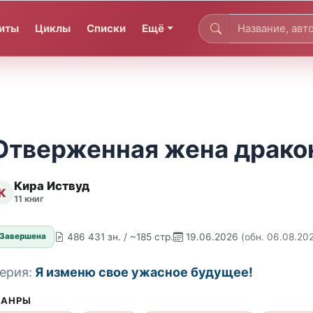
иты
Циклы
Списки
Ещё
Отверженная жена драко
Кира Иствуд
К
11 книг
486 431 зн. / ~185 стр.
19.06.2026
(обн. 06.08.20
Завершена
ерия:
Я изменю свое ужасное будущее!
АНРЫ