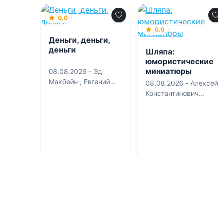
0.0
0.0
Деньги, деньги,
деньги
Шляпа:
юмористические
миниатюры
08.08.2026 -
Эд
Макбейн
,
Евгений
08.08.2026 -
Алексей
Роменович Сова
Константинович
Смирнов
Современная
Детективы
проза