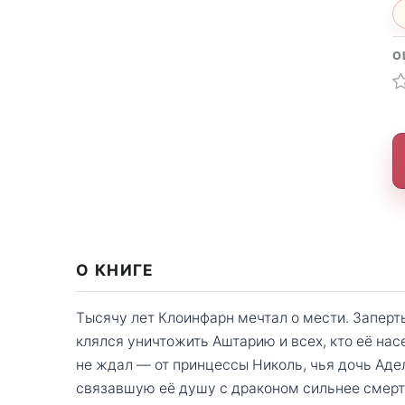
О
О КНИГЕ
Тысячу лет Клоинфарн мечтал о мести. Заперт
клялся уничтожить Аштарию и всех, кто её нас
не ждал — от принцессы Николь, чья дочь Адел
связавшую её душу с драконом сильнее смерти