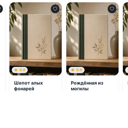
0.0
0.0
Шепот алых
Рождённая из
фонарей
могилы
08.08.2026 -
08.08.2026 -
Нэнси
Анастасия
Эвервин
Зильберман
Проза
Фантастика