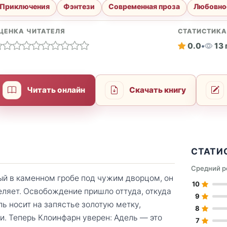
Приключения
Фэнтези
Современная проза
Любовно
ЦЕНКА ЧИТАТЕЛЯ
СТАТИСТИК
0.0
•
13
Читать онлайн
Скачать книгу
СТАТИ
Средний р
ый в каменном гробе под чужим дворцом, он
10
еляет. Освобождение пришло оттуда, откуда
9
ь носит на запястье золотую метку,
8
. Теперь Клоинфарн уверен: Адель — это
7