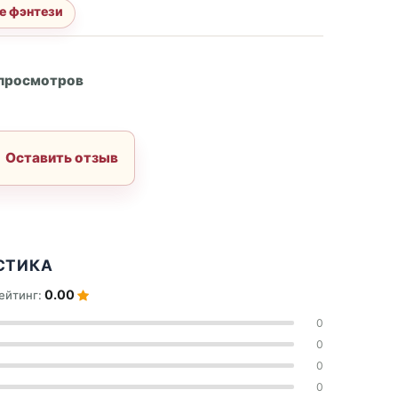
е фэнтези
А
 просмотров
Оставить отзыв
СТИКА
0.00
ейтинг:
0
0
0
0