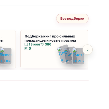
Все подборки
,
Подборка книг про сильных
Подбор
ры
попаданцев и новые правила
магию
13 книг
386
10 к
0
0