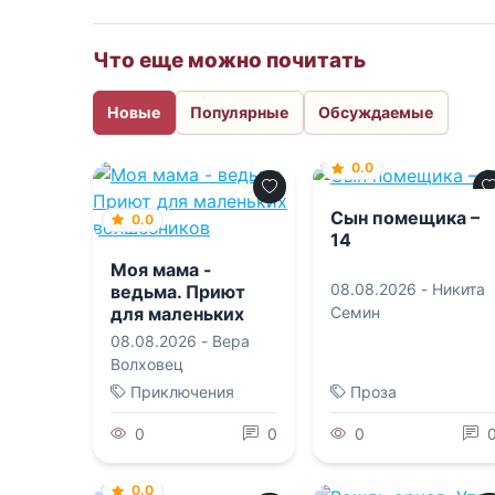
Что еще можно почитать
Новые
Популярные
Обсуждаемые
0.0
Сын помещика –
0.0
14
Моя мама -
08.08.2026 -
Никита
ведьма. Приют
для маленьких
Семин
волшебников
08.08.2026 -
Вера
Волховец
Приключения
Проза
0
0
0
0.0