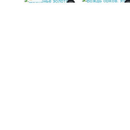
0.0
Драконье золото
Вождь орков.
Уплата долга
08.08.2026 -
Марина
Индиви
,
Марина
08.08.2026 -
Тина
Эльденберт
Шеху
Приключения
Приключения
1
0
1