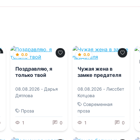
0.0
0.0
Поздравляю, я
Чужая жена в
только твой
замке предателя
08.08.2026 -
Дарья
08.08.2026 -
Лиссбет
Дятлова
Котцова
Современная
Проза
проза
0
1
0
1
0