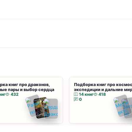
рка книг про драконов,
Подборка книг про космос
ные пары и выбор сердца
экспедиции и дальние ми
ниг
432
14 книг
418
0