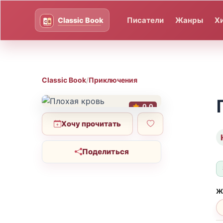
Писатели
Жанры
Х
Classic Book
/
Приключения
0.0
Хочу прочитать
Поделиться
Ж