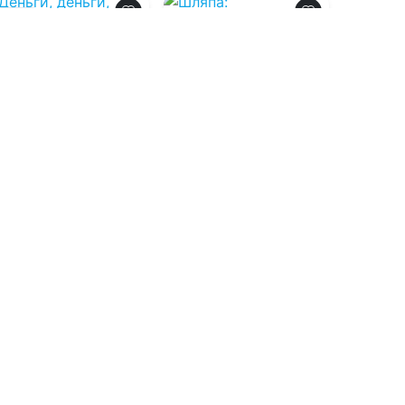
0.0
0.0
Деньги, деньги,
деньги
Шляпа:
юмористические
миниатюры
08.08.2026 -
Эд
Макбейн
,
Евгений
08.08.2026 -
Алексей
Роменович Сова
Константинович
Смирнов
Современная
Детективы
проза
1
0
1
0