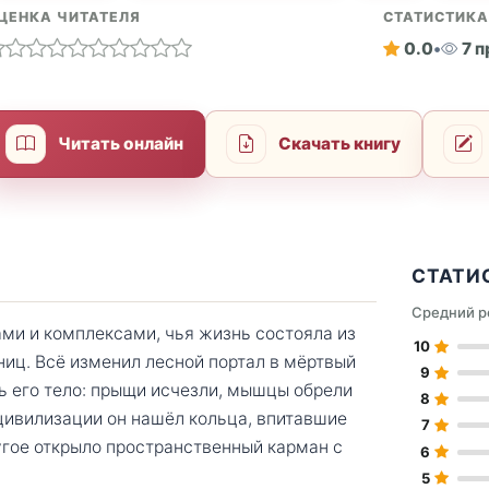
ЦЕНКА ЧИТАТЕЛЯ
СТАТИСТИК
0.0
•
7 
Читать онлайн
Скачать книгу
СТАТИ
Средний р
ми и комплексами, чья жизнь состояла из
10
ниц. Всё изменил лесной портал в мёртвый
9
ь его тело: прыщи исчезли, мышцы обрели
8
 цивилизации он нашёл кольца, впитавшие
7
угое открыло пространственный карман с
6
5