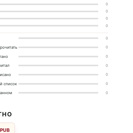
0
0
0
0
0
прочитать
0
тано
0
читал
0
исано
0
й список
0
ранном
0
ТНО
EPUB