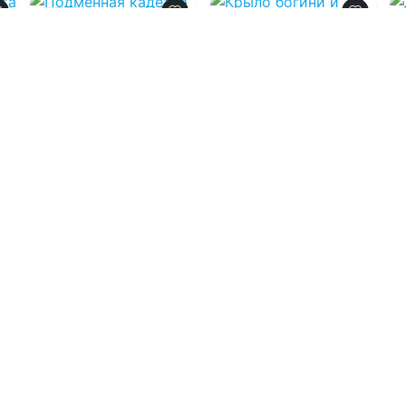
0.0
0.0
Подменная
кадетка ледяного
Крыло богини и
командора
мягкое перышко
для нее
08.08.2026 -
Николетта Фэй
08.08.2026 -
Тата
Шах
Военная
литература
Попаданцы
0
1
0
1
0
Загрузить еще