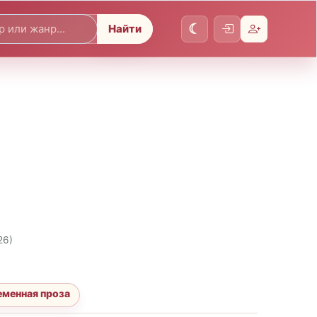
Найти
26)
менная проза