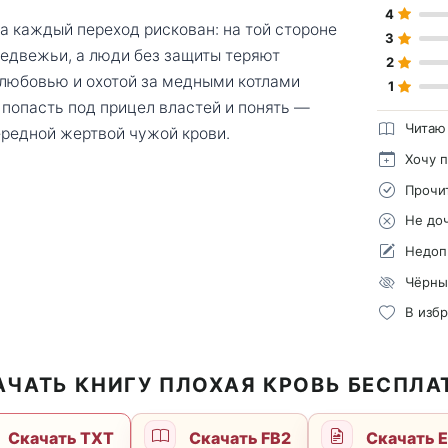
4
а каждый переход рискован: на той стороне
3
медвежьи, а люди без защиты теряют
2
любовью и охотой за медными котлами
1
 попасть под прицел властей и понять —
Читаю
чередной жертвой чужой крови.
Хочу 
Прочи
Не до
Недоп
Чёрны
В изб
АЧАТЬ КНИГУ ПЛОХАЯ КРОВЬ БЕСПЛА
Скачать TXT
Скачать FB2
Скачать 