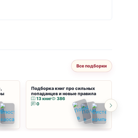
Все подборки
,
Подборка книг про сильных
Подбор
ры
попаданцев и новые правила
магию
13 книг
386
10 к
0
0