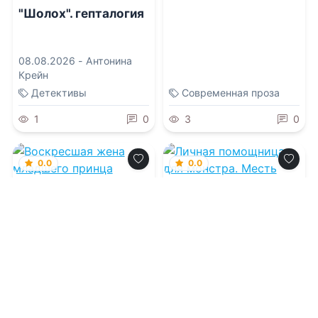
"Шолох". гепталогия
08.08.2026 -
Антонина
Крейн
Детективы
Современная проза
1
0
3
0
0.0
0.0
Воскресшая жена
Личная помощница
младшего принца
для монстра. Месть
08.08.2026 -
Наталья
08.08.2026 -
Анна
Смеречинская
Владимирова
Проза
Фэнтези
1
0
1
0