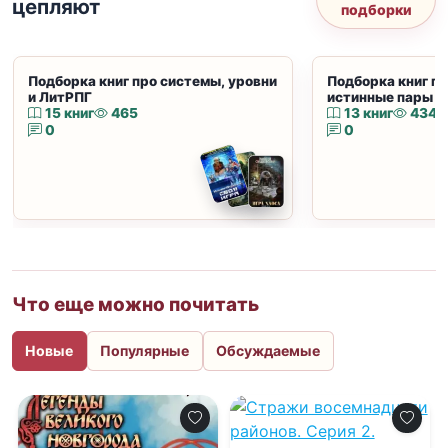
цепляют
подборки
Подборка книг про системы, уровни
Подборка книг пр
и ЛитРПГ
истинные пары и
15 книг
465
13 книг
434
0
0
Что еще можно почитать
Новые
Популярные
Обсуждаемые