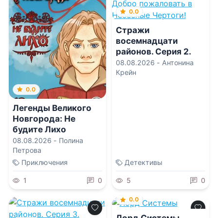
0.0
Стражи
восемнадцати
районов. Серия 2.
Добро пожаловать в
08.08.2026 -
Антонина
Небесные Чертоги!
Крейн
0.0
Легенды Великого
Новгорода: Не
будите Лихо
08.08.2026 -
Полина
Петрова
Приключения
Детективы
1
0
5
0
0.0
Лорд Системы