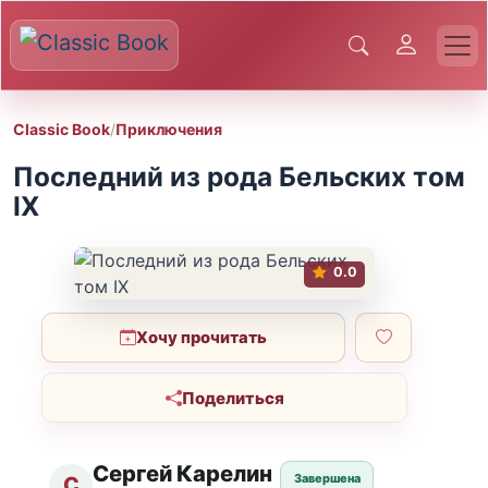
Classic Book
/
Приключения
Последний из рода Бельских том
IX
0.0
Хочу прочитать
Поделиться
Сергей Карелин
Завершена
С