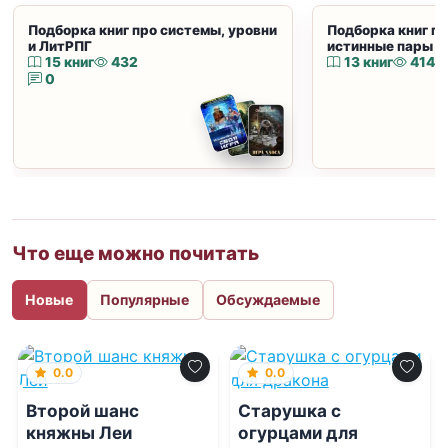
Подборка книг про системы, уровни
Подборка книг пр
и ЛитРПГ
истинные пары и
15 книг
432
13 книг
414
0
Что еще можно почитать
Новые
Популярные
Обсуждаемые
0.0
0.0
Второй шанс
Старушка с
княжны Леи
огурцами для