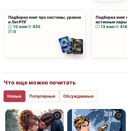
Подборка книг про системы, уровни
Подборка книг пр
и ЛитРПГ
истинные пары и
15 книг
435
13 книг
418
0
Что еще можно почитать
Новые
Популярные
Обсуждаемые