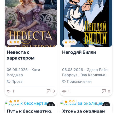
0.0
0.0
Невеста с
Негодяй Билли
характером
06.08.2026 -
Кати
06.08.2026 -
Эдгар Райс
Владмар
Берроуз
,
Эва Карловна
Бродерсен
Проза
Приключения
1
0
1
0
0.0
0.0
Путь к бессмертию.
Хтонь за околицей