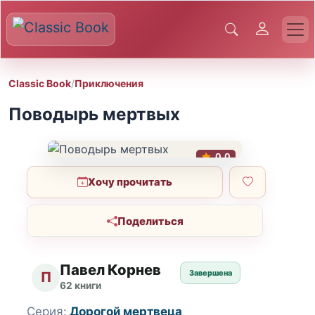
Classic Book
/
Приключения
Поводырь мертвых
0.0
Хочу прочитать
Поделиться
Павел Корнев
Завершена
П
62 книги
Серия:
Дорогой мертвеца