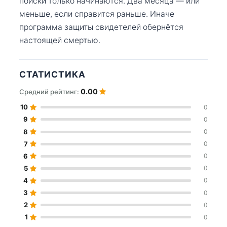
поиски только начинаются. Два месяца — или
меньше, если справится раньше. Иначе
программа защиты свидетелей обернётся
настоящей смертью.
СТАТИСТИКА
0.00
Средний рейтинг:
10
0
9
0
8
0
7
0
6
0
5
0
4
0
3
0
2
0
1
0