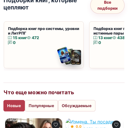
Подборки книг, которые
Все
цепляют
подборки
Подборка книг про системы, уровни
Подборка книг пр
и ЛитРПГ
истинные пары и
15 книг
472
13 книг
438
0
0
Что еще можно почитать
Новые
Популярные
Обсуждаемые
0.0