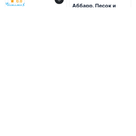
0.0
Аббарр. Песок и
пламя
Ангелы не платят
ипотеку
09.08.2026 -
Хельга
Воджик
09.08.2026 -
Вера Вонг
Фэнтези
Приключения
2
0
1
0
0.0
0.0
Берсерка
Древние механизмы.
Аномалия. 4
09.08.2026 -
Наталья
Евгеньевна Петренко
09.08.2026 -
Евгений
Аверьянов
Фантастика
Приключения
4
0
2
0