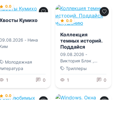
0.0
Хвосты Кумихо
0.0
Коллекция
09.08.2026 -
Нина
темных историй.
Поддайся
Ким
искушению
09.08.2026 -
Виктория Блэк
,
Молодежная
Влада Владимировна
литература
Триллеры
Мишина
,
Дана Делон
1
0
,
1
Джек Тодд
,
0
Ксандер Рейн
0.0
0.0
Убей любимых
Windows. Окна
Большого города
09.08.2026 -
Л. Э.
Харпер
,
Надя
09.08.2026 -
Марина