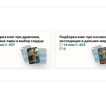
рка книг про драконов,
Подборка книг про космос
ные пары и выбор сердца
экспедиции и дальние ми
ниг
437
14 книг
425
0