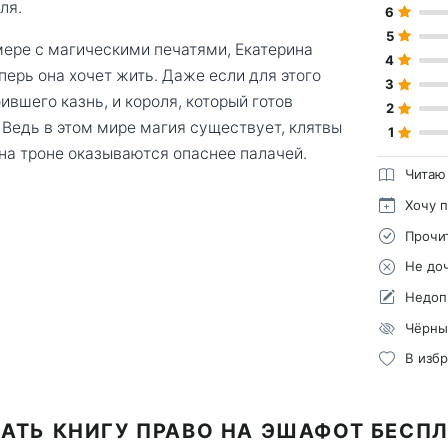
ля.
6
5
ере с магическими печатями, Екатерина
4
ерь она хочет жить. Даже если для этого
3
ившего казнь, и короля, который готов
2
 Ведь в этом мире магия существует, клятвы
1
на троне оказываются опаснее палачей.
Читаю
Хочу 
Прочи
Не до
Недоп
Чёрны
В изб
АТЬ КНИГУ ПРАВО НА ЭШАФОТ БЕСП