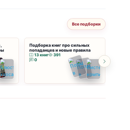
Все подборки
,
Подборка книг про сильных
Подбор
ры
попаданцев и новые правила
магию
13 книг
391
10 к
0
0