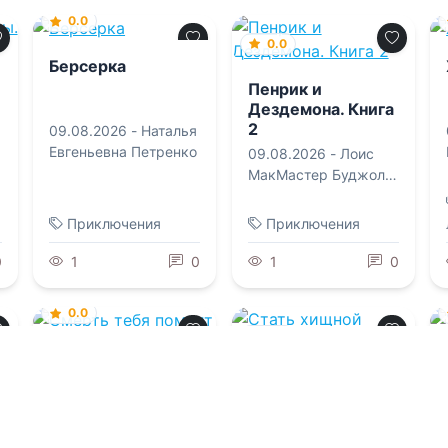
0.0
0.0
Берсерка
Пенрик и
Дездемона. Книга
2
09.08.2026 -
Наталья
Евгеньевна Петренко
09.08.2026 -
Лоис
МакМастер Буджолд
,
Ксения Сергеевна
Егорова
Приключения
Приключения
0
1
0
1
0
0.0
0.0
Смерть тебя
помнит
Стать хищной
птицей
09.08.2026 -
Юлия
Макс
09.08.2026 -
Кира