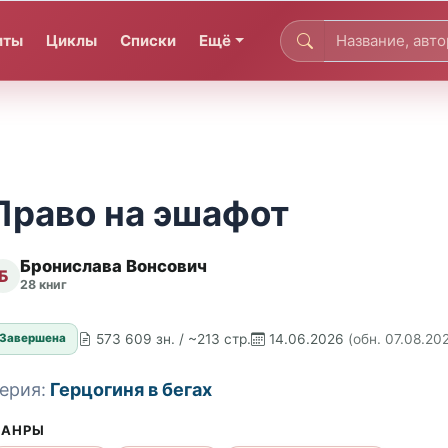
иты
Циклы
Списки
Ещё
Право на эшафот
Бронислава Вонсович
Б
28 книг
573 609 зн. / ~213 стр.
14.06.2026
(обн. 07.08.20
Завершена
ерия:
Герцогиня в бегах
АНРЫ