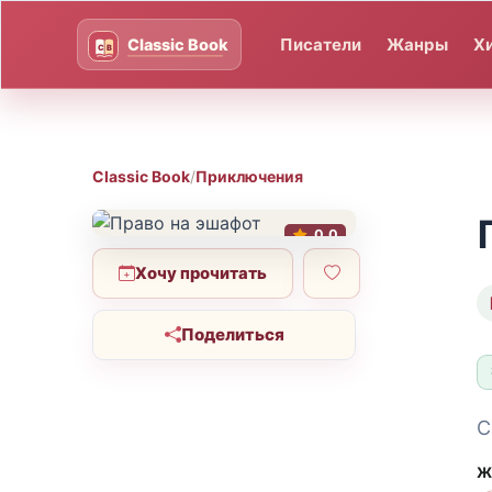
Писатели
Жанры
Х
Classic Book
/
Приключения
0.0
Хочу прочитать
Поделиться
С
Ж