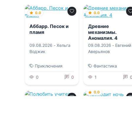
0.0
0.0
Аббарр. Песок и
Древние
пламя
механизмы.
Аномалия. 4
09.08.2026 -
Хельга
09.08.2026 -
Евгений
Воджик
Аверьянов
Приключения
Фантастика
0
0
1
0.0
0.0
Приходит ночь
Полюбить
учителя главного
героя
09.08.2026 -
Хизер
Грэм
,
Л И Белякова
09.08.2026 -