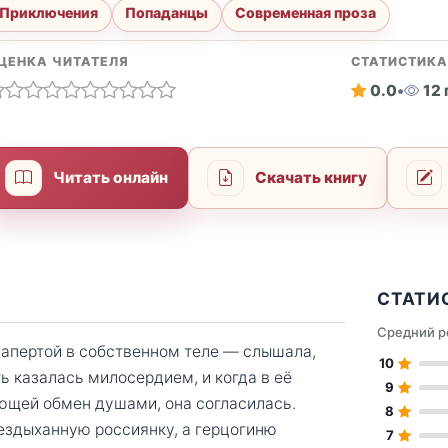
Приключения
Попаданцы
Современная проза
ЦЕНКА ЧИТАТЕЛЯ
СТАТИСТИК
0.0
•
12
Читать онлайн
Скачать книгу
СТАТИ
Средний р
запертой в собственном теле — слышала,
10
ь казалась милосердием, и когда в её
9
ающей обмен душами, она согласилась.
8
бездыханную россиянку, а герцогиню
7