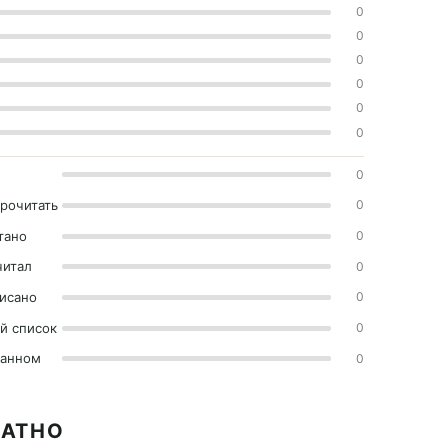
0
0
0
0
0
0
0
прочитать
0
тано
0
читал
0
исано
0
й список
0
ранном
0
ЛАТНО