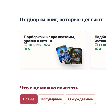
Подборки книг, которые цепляют
Подборка книг про системы,
Подбо
уровни и ЛитРПГ
истин
15 книг
472
13 к
0
0
Что еще можно почитать
Новые
Популярные
Обсуждаемые